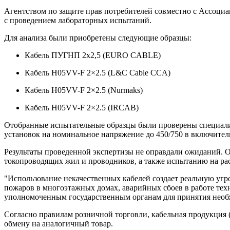
Агентством по защите прав потребителей совместно с Ассоциа
с проведением лабораторных испытаний.
Для анализа были приобретены следующие образцы:
Кабель ПУГНП 2х2,5 (EURO CABLE)
Кабель H05VV-F 2×2.5 (L&C Cable CCA)
Кабель H05VV-F 2×2.5 (Nurmaks)
Кабель H05VV-F 2×2.5 (IRCAB)
Отобранные испытательные образцы были проверены специалис
установок на номинальное напряжение до 450/750 в включите
Результаты проведенной экспертизы не оправдали ожиданий. 
токопроводящих жил и проводников, а также испытанию на ра
"Использование некачественных кабелей создает реальную угр
пожаров в многоэтажных домах, аварийных сбоев в работе тех
уполномоченным государственным органам для принятия необх
Согласно правилам розничной торговли, кабельная продукция 
обмену на аналогичный товар.