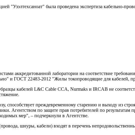
цией "Узэлтехсаноат" была проведена экспертиза кабельно-пров
тами аккредитованной лаборатории на соответствие требовани
льно" и ГОСТ 22483-2012 "Жилы токопроводящие для кабелей, п
Образцы кабелей L&C Cable CCA, Nurmaks и IRCAB не соответс
стяжение.
озу, способствует преждевременному старению и выходу из стро
ники. Агентством по защите прав потребителей по результатам
одимых мер", – подчеркнули в Агентстве.
(провода, шнуры, кабели) входят в перечень непродовольственн