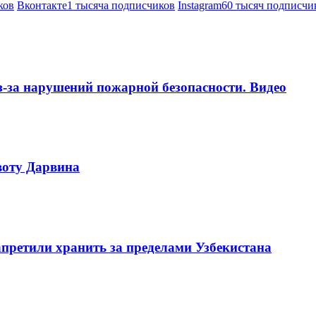
ков
Вконтакте
1 тысяча подписчиков
Instagram
60 тысяч подписчи
-за нарушений пожарной безопасности. Видео
воту Дарвина
претили хранить за пределами Узбекистана