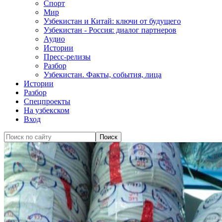
Спорт
Мир
Узбекистан и Китай: ключи от будущего
Узбекистан - Россия: диалог партнеров
Аудио
Истории
Пресс-релизы
Разбор
Узбекистан. Факты, события, лица
Истории
Разбор
Спецпроекты
На узбекском
Вход