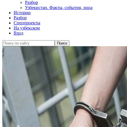
Разбор
Узбекистан. Факты, события, лица
Истории
Разбор
Спецпроекты
На узбекском
Вход