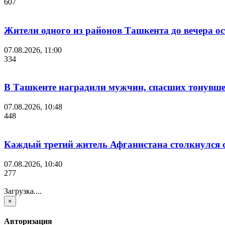
607
Жители одного из районов Ташкента до вечера ост
07.08.2026, 11:00
334
В Ташкенте наградили мужчин, спасших тонувшег
07.08.2026, 10:48
448
Каждый третий житель Афганистана столкнулся 
07.08.2026, 10:40
277
Загрузка....
×
Авторизация