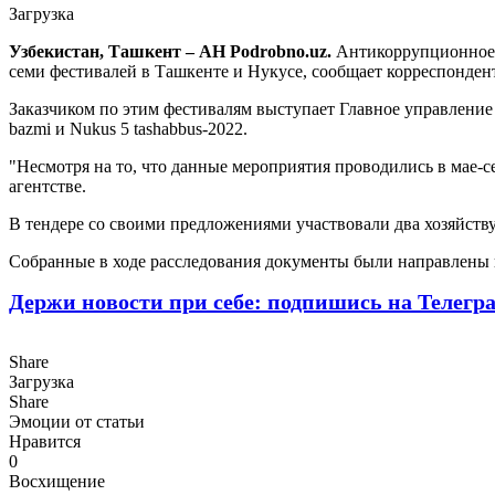
Загрузка
Узбекистан, Ташкент – АН Podrobno.uz.
Антикоррупционное 
семи фестивалей в Ташкенте и Нукусе, сообщает корреспондент
Заказчиком по этим фестивалям выступает Главное управление куль
bazmi и Nukus 5 tashabbus-2022.
"Несмотря на то, что данные мероприятия проводились в мае-се
агентстве.
В тендере со своими предложениями участвовали два хозяйств
Собранные в ходе расследования документы были направлены в
Держи новости при себе: подпишись на Телегр
Share
Загрузка
Share
Эмоции от статьи
Нравится
0
Восхищение