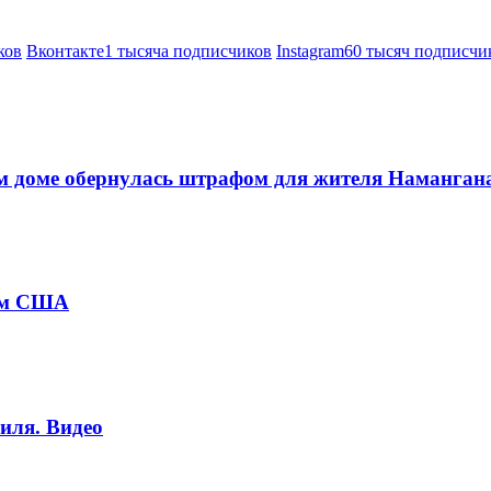
ков
Вконтакте
1 тысяча подписчиков
Instagram
60 тысяч подписчи
м доме обернулась штрафом для жителя Наманган
том США
иля. Видео