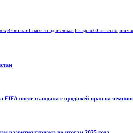
ков
Вконтакте
1 тысяча подписчиков
Instagram
60 тысяч подписчи
истан
а FIFA после скандала с продажей прав на чемпи
ам развития туризма по итогам 2025 года