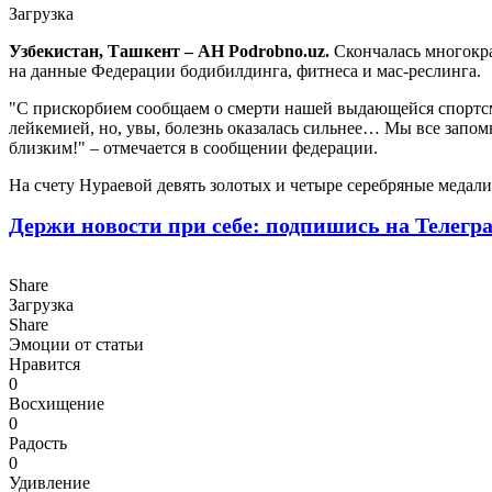
Загрузка
Узбекистан, Ташкент – АН Podrobno.uz.
Скончалась многокра
на данные Федерации бодибилдинга, фитнеса и мас-реслинга.
"С прискорбием сообщаем о смерти нашей выдающейся спортс
лейкемией, но, увы, болезнь оказалась сильнее… Мы все запо
близким!" – отмечается в сообщении федерации.
На счету Нураевой девять золотых и четыре серебряные медал
Держи новости при себе: подпишись на Телегр
Share
Загрузка
Share
Эмоции от статьи
Нравится
0
Восхищение
0
Радость
0
Удивление