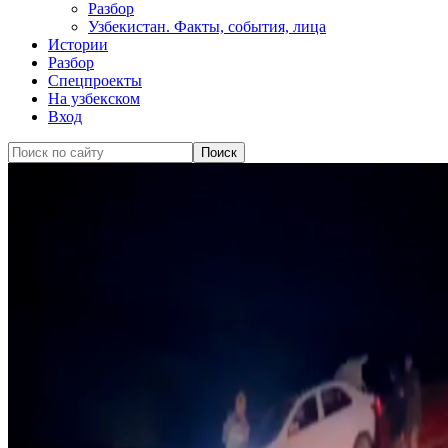
Разбор
Узбекистан. Факты, события, лица
Истории
Разбор
Спецпроекты
На узбекском
Вход