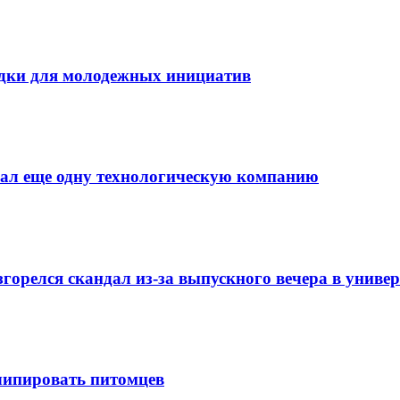
дки для молодежных инициатив
мал еще одну технологическую компанию
орелся скандал из-за выпускного вечера в универ
 чипировать питомцев