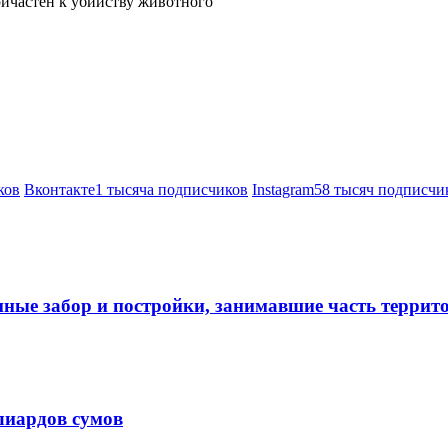
ричастен к убийству животного
ков
Вконтакте
1 тысяча подписчиков
Instagram
58 тысяч подписчи
нные забор и постройки, занимавшие часть терри
лиардов сумов