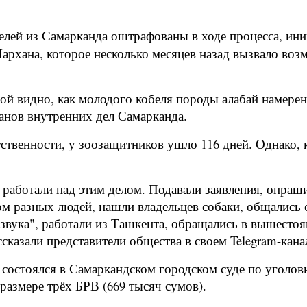
елей из Самарканда оштрафованы в ходе процесса, и
Лархана, которое несколько месяцев назад вызвало во
ой видно, как молодого кобеля породы алабай намерен
ганов внутренних дел Самарканда.
ственности, у зоозащитников ушло 116 дней. Однако, к
 работали над этим делом. Подавали заявления, опраш
ом разных людей, нашли владельцев собаки, общались 
звука", работали из Ташкента, обращались в вышестоя
ассказали представители общества в своем Telegram-кана
 состоялся в Самаркандском городском суде по уголо
размере трёх БРВ (669 тысяч сумов).