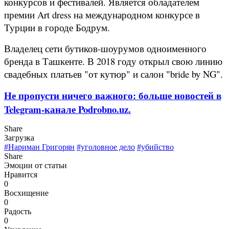
конкурсов и фестивалей. Является обладателем
премии Art dress на международном конкурсе в
Турции в городе Бодрум.
Владелец сети бутиков-шоурумов одноименного
бренда в Ташкенте. В 2018 году открыл свою линию
свадебных платьев "от кутюр" и салон "bride by NG".
Не пропусти ничего важного: больше новостей в
Telegram-канале Podrobno.uz.
Share
Загрузка
#Нариман Григорян
#уголовное дело
#убийство
Share
Эмоции от статьи
Нравится
0
Восхищение
0
Радость
0