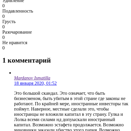
Удивление
0
Подавленность
0
Грусть
0
Разочарование
0
Не нравится
0
1
комментарий
Mardanov Ismatilla
18 января 2020, 01:52
Это большой скандал. Это означает, что быть
бизнесменом, быть убитым в этой стране где законы не
работают. По крайней мере, иностранные инвесторы так
поймут. Наверное, местные сделали это, чтобы
иностранцы не вложили капитал в эту страну. Гулка и
Лолка всеми силами нд допуыскали иностранный
капитал. Возможно эстафета продолжается. Возможно
чиновники заказали убиство этого парня. Возможно