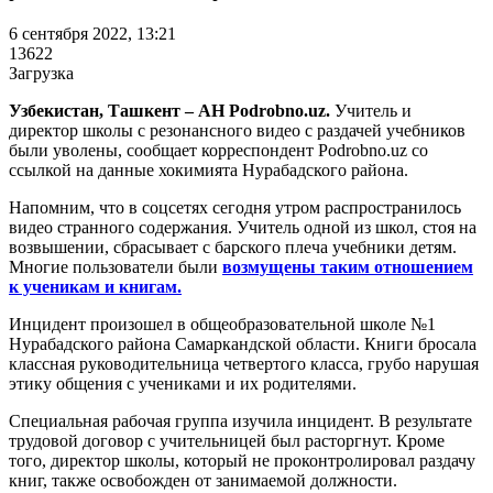
6 сентября 2022, 13:21
13622
Загрузка
Узбекистан, Ташкент – АН Podrobno.uz.
Учитель и
директор школы с резонансного видео с раздачей учебников
были уволены, сообщает корреспондент Podrobno.uz со
ссылкой на данные хокимията Нурабадского района.
Напомним, что в соцсетях сегодня утром распространилось
видео странного содержания. Учитель одной из школ, стоя на
возвышении, сбрасывает с барского плеча учебники детям.
Многие пользователи были
возмущены таким отношением
к ученикам и книгам.
Инцидент произошел в общеобразовательной школе №1
Нурабадского района Самаркандской области. Книги бросала
классная руководительница четвертого класса, грубо нарушая
этику общения с учениками и их родителями.
Специальная рабочая группа изучила инцидент. В результате
трудовой договор с учительницей был расторгнут. Кроме
того, директор школы, который не проконтролировал раздачу
книг, также освобожден от занимаемой должности.