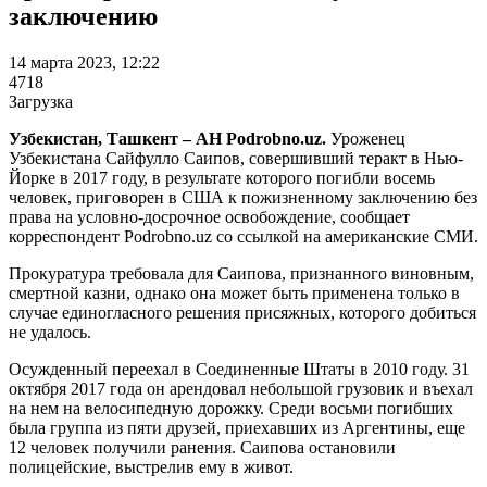
заключению
14 марта 2023, 12:22
4718
Загрузка
Узбекистан, Ташкент – АН Podrobno.uz.
Уроженец
Узбекистана Сайфулло Саипов, совершивший теракт в Нью-
Йорке в 2017 году, в результате которого погибли восемь
человек, приговорен в США к пожизненному заключению без
права на условно-досрочное освобождение, сообщает
корреспондент Podrobno.uz со ссылкой на американские СМИ.
Прокуратура требовала для Саипова, признанного виновным,
смертной казни, однако она может быть применена только в
случае единогласного решения присяжных, которого добиться
не удалось.
Осужденный переехал в Соединенные Штаты в 2010 году. 31
октября 2017 года он арендовал небольшой грузовик и въехал
на нем на велосипедную дорожку. Среди восьми погибших
была группа из пяти друзей, приехавших из Аргентины, еще
12 человек получили ранения. Саипова остановили
полицейские, выстрелив ему в живот.