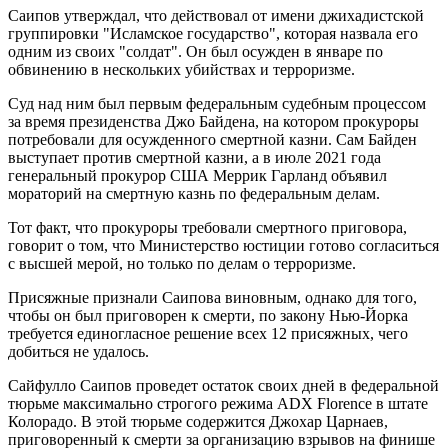
Саипов утверждал, что действовал от имени джихадистской
группировки "Исламское государство", которая назвала его
одним из своих "солдат". Он был осужден в январе по
обвинению в нескольких убийствах и терроризме.
Суд над ним был первым федеральным судебным процессом
за время президенства Джо Байдена, на котором прокуроры
потребовали для осужденного смертной казни. Сам Байден
выступает против смертной казни, а в июле 2021 года
генеральный прокурор США Меррик Гарланд объявил
мораторий на смертную казнь по федеральным делам.
Тот факт, что прокуроры требовали смертного приговора,
говорит о том, что Министерство юстиции готово согласиться
с высшей мерой, но только по делам о терроризме.
Присяжные признали Саипова виновным, однако для того,
чтобы он был приговорен к смерти, по закону Нью-Йорка
требуется единогласное решение всех 12 присяжных, чего
добиться не удалось.
Сайфулло Саипов проведет остаток своих дней в федеральной
тюрьме максимально строгого режима ADX Florence в штате
Колорадо. В этой тюрьме содержится Джохар Царнаев,
приговоренный к смерти за организацию взрывов на финише