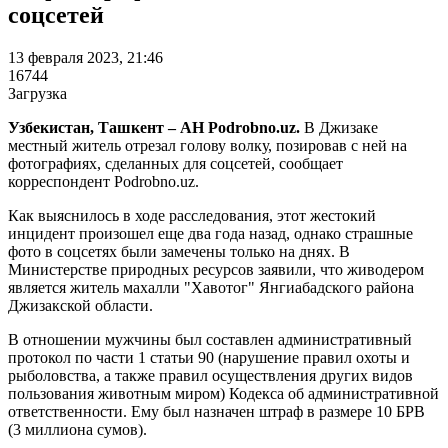
соцсетей
13 февраля 2023, 21:46
16744
Загрузка
Узбекистан, Ташкент – АН Podrobno.uz.
В Джизаке
местный житель отрезал голову волку, позировав с ней на
фотографиях, сделанных для соцсетей, сообщает
корреспондент Podrobno.uz.
Как выяснилось в ходе расследования, этот жестокий
инцидент произошел еще два года назад, однако страшные
фото в соцсетях были замечены только на днях. В
Министерстве природных ресурсов заявили, что живодером
является житель махалли "Хавотог" Янгиабадского района
Джизакской области.
В отношении мужчины был составлен административный
протокол по части 1 статьи 90 (нарушение правил охоты и
рыболовства, а также правил осуществления других видов
пользования животным миром) Кодекса об административной
ответственности. Ему был назначен штраф в размере 10 БРВ
(3 миллиона сумов).