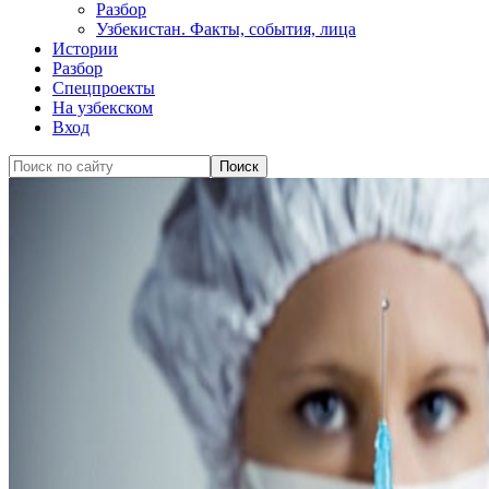
Разбор
Узбекистан. Факты, события, лица
Истории
Разбор
Спецпроекты
На узбекском
Вход