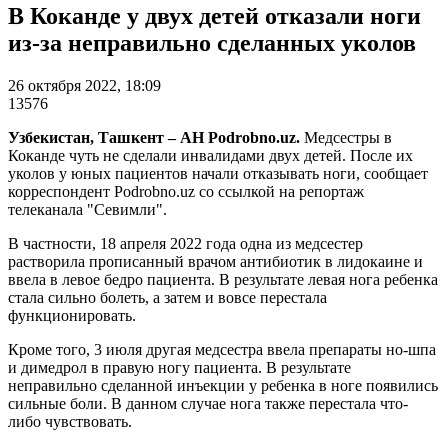
В Коканде у двух детей отказали ноги
из-за неправильно сделанных уколов
26 октября 2022, 18:09
13576
Узбекистан, Ташкент – АН Podrobno.uz.
Медсестры в
Коканде чуть не сделали инвалидами двух детей. После их
уколов у юных пациентов начали отказывать ноги, сообщает
корреспондент Podrobno.uz со ссылкой на репортаж
телеканала "Севимли".
В частности, 18 апреля 2022 года одна из медсестер
растворила прописанный врачом антибиотик в лидокаине и
ввела в левое бедро пациента. В результате левая нога ребенка
стала сильно болеть, а затем и вовсе перестала
функционировать.
Кроме того, 3 июля другая медсестра ввела препараты но-шпа
и димедрол в правую ногу пациента. В результате
неправильно сделанной инъекции у ребенка в ноге появились
сильные боли. В данном случае нога также перестала что-
либо чувствовать.