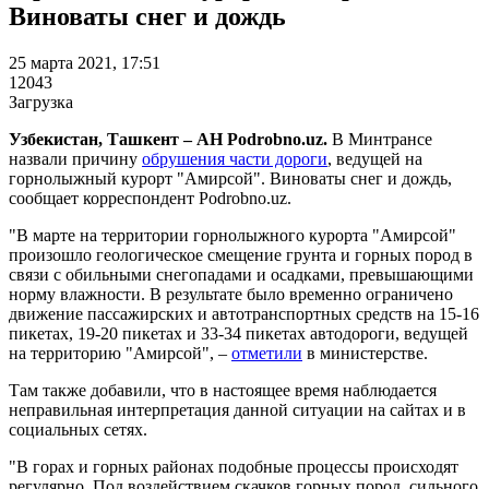
Виноваты снег и дождь
25 марта 2021, 17:51
12043
Загрузка
Узбекистан, Ташкент – АН Podrobno.uz.
В Минтрансе
назвали причину
обрушения части дороги
, ведущей на
горнолыжный курорт "Амирсой". Виноваты снег и дождь,
сообщает корреспондент Podrobno.uz.
"В марте на территории горнолыжного курорта "Амирсой"
произошло геологическое смещение грунта и горных пород в
связи с обильными снегопадами и осадками, превышающими
норму влажности. В результате было временно ограничено
движение пассажирских и автотранспортных средств на 15-16
пикетах, 19-20 пикетах и 33-34 пикетах автодороги, ведущей
на территорию "Амирсой", –
отметили
в министерстве.
Там также добавили, что в настоящее время наблюдается
неправильная интерпретация данной ситуации на сайтах и в
социальных сетях.
"В горах и горных районах подобные процессы происходят
регулярно. Под воздействием скачков горных пород, сильного