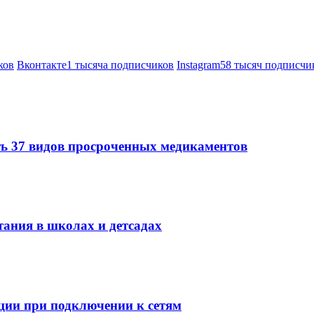
ков
Вконтакте
1 тысяча подписчиков
Instagram
58 тысяч подписчи
ть 37 видов просроченных медикаментов
тания в школах и детсадах
ции при подключении к сетям