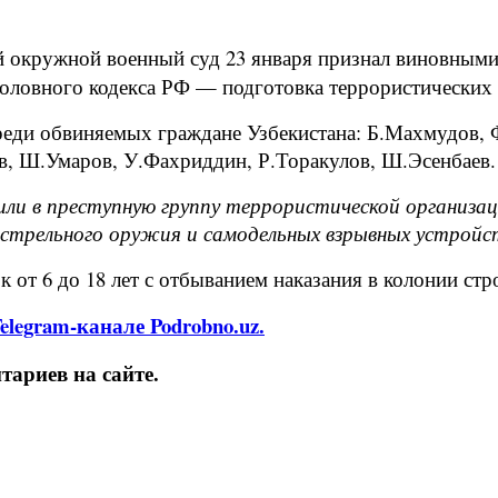
окружной военный суд 23 января признал виновными 
Уголовного кодекса РФ — подготовка террористических
 среди обвиняемых граждане Узбекистана: Б.Махмудов
в, Ш.Умаров, У.Фахриддин, Р.Торакулов, Ш.Эсенбаев.
одили в преступную группу террористической организ
естрельного оружия и самодельных взрывных устройс
от 6 до 18 лет с отбыванием наказания в колонии стр
legram-канале Podrobno.uz.
ариев на сайте.