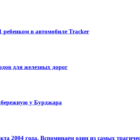
1 ребенком в автомобиле Tracker
ездов для железных дорог
набережную у Бурджара
кта 2004 года. Вспоминаем один из самых трагиче