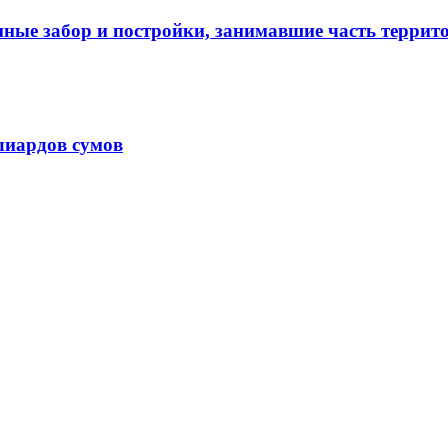
нные забор и постройки, занимавшие часть терри
лиардов сумов