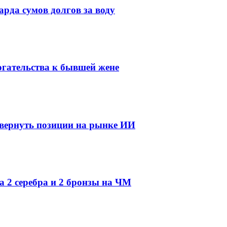
рда сумов долгов за воду
огательства к бывшей жене
 вернуть позиции на рынке ИИ
а 2 серебра и 2 бронзы на ЧМ