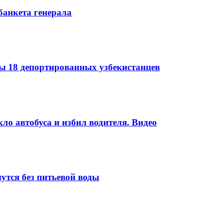
банкета генерала
 18 депортированных узбекистанцев
ло автобуса и избил водителя. Видео
утся без питьевой воды