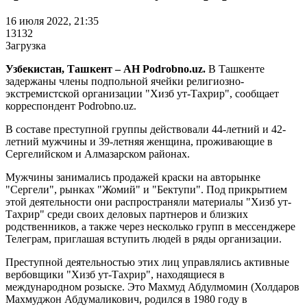
16 июля 2022, 21:35
13132
Загрузка
Узбекистан, Ташкент – АН Podrobno.uz.
В Ташкенте
задержаны члены подпольной ячейки религиозно-
экстремистской организации "Хизб ут-Тахрир", сообщает
корреспондент Podrobno.uz.
В составе преступной группы действовали 44-летний и 42-
летний мужчины и 39-летняя женщина, проживающие в
Сергелийском и Алмазарском районах.
Мужчины занимались продажей краски на авторынке
"Сергели", рынках "Жомий" и "Бектупи". Под прикрытием
этой деятельности они распространяли материалы "Хизб ут-
Тахрир" среди своих деловых партнеров и близких
родственников, а также через несколько групп в мессенджере
Телеграм, приглашая вступить людей в ряды организации.
Преступной деятельностью этих лиц управлялись активные
вербовщики "Хизб ут-Тахрир", находящиеся в
международном розыске. Это Махмуд Абдулмомин (Холдаров
Махмуджон Абдумаликович, родился в 1980 году в