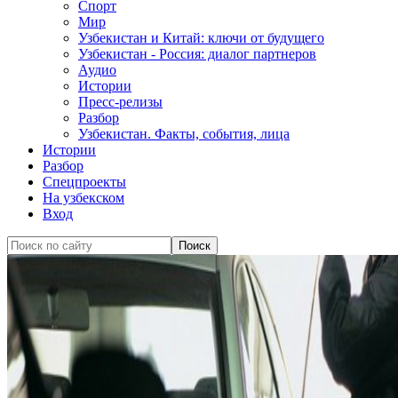
Спорт
Мир
Узбекистан и Китай: ключи от будущего
Узбекистан - Россия: диалог партнеров
Аудио
Истории
Пресс-релизы
Разбор
Узбекистан. Факты, события, лица
Истории
Разбор
Спецпроекты
На узбекском
Вход