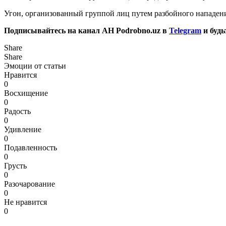
Угон, организованный группой лиц путем разбойного нападения
Подписывайтесь на канал АН Podrobno.uz в
Telegram
и будь
Share
Share
Эмоции от статьи
Нравится
0
Восхищение
0
Радость
0
Удивление
0
Подавленность
0
Грусть
0
Разочарование
0
Не нравится
0