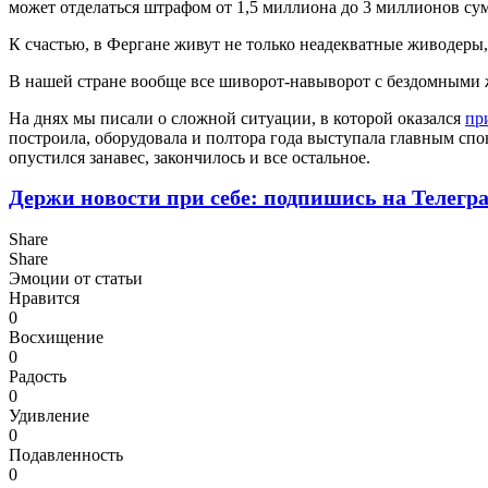
может отделаться штрафом от 1,5 миллиона до 3 миллионов су
К счастью, в Фергане живут не только неадекватные живодеры,
В нашей стране вообще все шиворот-навыворот с бездомными 
На днях мы писали о сложной ситуации, в которой оказался
пр
построила, оборудовала и полтора года выступала главным спо
опустился занавес, закончилось и все остальное.
Держи новости при себе: подпишись на Телегр
Share
Share
Эмоции от статьи
Нравится
0
Восхищение
0
Радость
0
Удивление
0
Подавленность
0