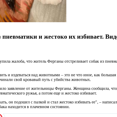
 пневматики и жестоко их избивает. Вид
пила жалоба, что житель Ферганы отстреливает собак из пневма
чить и издеваться над животными – это не что иное, как больша
начинали свой кровавый путь с убийства животных.
пило заявление от жительницы Ферганы. Женщина сообщила, что 
вматического ружья, а потом еще и жестоко избивает.
бежать, он подошел с палкой и стал жестоко избивать ее", – нап
бака находится в плачевном состоянии.