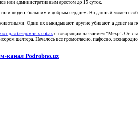
мов или административным арестом до 15 суток.
 но и люди с большим и добрым сердцем. На данный момент собак
животными. Одни их выкидывают, другие убивают, а денег на п
иют для бездомных собак
с говорящим названием "Мехр". Он ста
нсором шелтера. Началось все громогласно, пафосно, всенародно
ам-канал Podrobno.uz