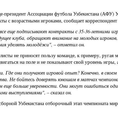
це-президент Ассоциации футбола Узбекистана (АФУ) 
кты с возрастными игроками, сообщает корреспондент 
се еще подписывают контракты с 35-36-летними игро
ущее клуба, обращают внимание на молодых игроков,
ния уделять молодёжи", – отметил он.
исты не приносят пользу команде, к примеру, ругая м
вигаться на поле и не показывают свой уровень игры, 
 Где они получают игровой опыт? Конечно, в своем 
нства. Не бойтесь доверять юношам в матчах чемпи
им еще больше уверенности. Они могут ошибиться один
ми выступлениями", – сказал он.
борной Узбекистана отборочный этап чемпионата мира 