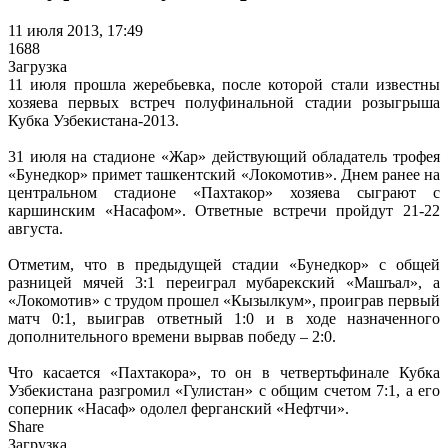
11 июля 2013, 17:49
1688
Загрузка
11 июля прошла жеребьевка, после которой стали известны
хозяева первых встреч полуфинальной стадии розыгрыша
Кубка Узбекистана-2013.
31 июля на стадионе «Жар» действующий обладатель трофея
«Бунедкор» примет ташкентский «Локомотив». Днем ранее на
центральном стадионе «Пахтакор» хозяева сыграют с
каршинским «Насафом». Ответные встречи пройдут 21-22
августа.
Отметим, что в предыдущей стадии «Бунедкор» с общей
разницей мячей 3:1 переиграл мубарекский «Машъал», а
«Локомотив» с трудом прошел «Кызылкум», проиграв первый
матч 0:1, выиграв ответный 1:0 и в ходе назначенного
дополнительного времени вырвав победу – 2:0.
Что касается «Пахтакора», то он в четвертьфинале Кубка
Узбекистана разгромил «Гулистан» с общим счетом 7:1, а его
соперник «Насаф» одолел ферганский «Нефтчи».
Share
Загрузка