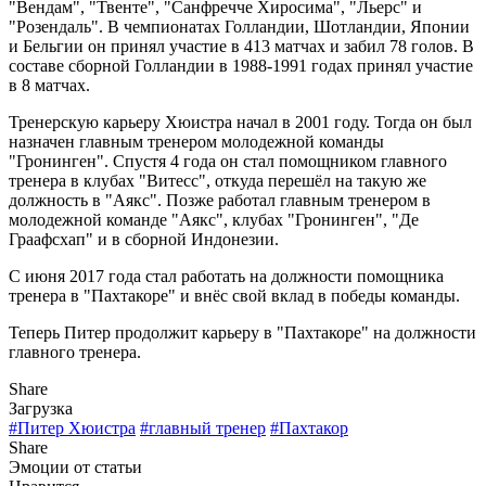
"Вендам", "Твенте", "Санфречче Хиросима", "Льерс" и
"Розендаль". В чемпионатах Голландии, Шотландии, Японии
и Бельгии он принял участие в 413 матчах и забил 78 голов. В
составе сборной Голландии в 1988-1991 годах принял участие
в 8 матчах.
Тренерскую карьеру Хюистра начал в 2001 году. Тогда он был
назначен главным тренером молодежной команды
"Гронинген". Спустя 4 года он стал помощником главного
тренера в клубах "Витесс", откуда перешёл на такую же
должность в "Аякс". Позже работал главным тренером в
молодежной команде "Аякс", клубах "Гронинген", "Де
Граафсхап" и в сборной Индонезии.
С июня 2017 года стал работать на должности помощника
тренера в "Пахтакоре" и внёс свой вклад в победы команды.
Теперь Питер продолжит карьеру в "Пахтакоре" на должности
главного тренера.
Share
Загрузка
#Питер Хюистра
#главный тренер
#Пахтакор
Share
Эмоции от статьи