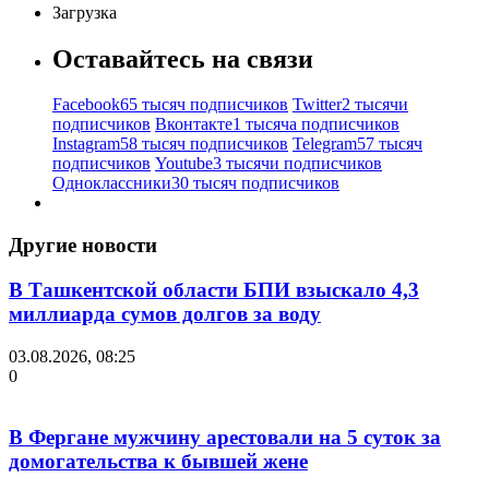
Загрузка
Оставайтесь на связи
Facebook
65 тысяч подписчиков
Twitter
2 тысячи
подписчиков
Вконтакте
1 тысяча подписчиков
Instagram
58 тысяч подписчиков
Telegram
57 тысяч
подписчиков
Youtube
3 тысячи подписчиков
Одноклассники
30 тысяч подписчиков
Другие новости
В Ташкентской области БПИ взыскало 4,3
миллиарда сумов долгов за воду
03.08.2026, 08:25
0
В Фергане мужчину арестовали на 5 суток за
домогательства к бывшей жене