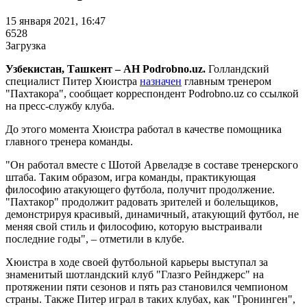
15 января 2021, 16:47
6528
Загрузка
Узбекистан, Ташкент – АН Podrobno.uz.
Голландский
специалист Питер Хюистра
назначен
главным тренером
"Пахтакора", сообщает корреспондент Podrobno.uz со ссылкой
на пресс-службу клуба.
До этого момента Хюистра работал в качестве помощника
главного тренера команды.
"Он работал вместе с Шотой Арвеладзе в составе тренерского
штаба. Таким образом, игра команды, практикующая
философию атакующего футбола, получит продолжение.
"Пахтакор" продолжит радовать зрителей и болельщиков,
демонстрируя красивый, динамичный, атакующий футбол, не
меняя свой стиль и философию, которую выстраивали
последние годы", – отметили в клубе.
Хюистра в ходе своей футбольной карьеры выступал за
знаменитый шотландский клуб "Глазго Рейнджерс" на
протяжении пяти сезонов и пять раз становился чемпионом
страны. Также Питер играл в таких клубах, как "Гронинген",