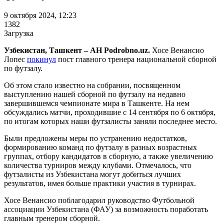
9 октября 2024, 12:23
1382
Загрузка
Узбекистан, Ташкент – АН Podrobno.uz.
Хосе Венансио
Лопес
покинул
пост главного тренера национальной сборной
по футзалу.
Об этом стало известно на собрании, посвященном
выступлению нашей сборной по футзалу на недавно
завершившемся чемпионате мира в Ташкенте. На нем
обсуждались матчи, проходившие с 14 сентября по 6 октября,
по итогам которых наши футзалисты заняли последнее место.
Были предложены меры по устранению недостатков,
формированию команд по футзалу в разных возрастных
группах, отбору кандидатов в сборную, а также увеличению
количества турниров между клубами. Отмечалось, что
футзалисты из Узбекистана могут добиться лучших
результатов, имея больше практики участия в турнирах.
Хосе Венансио поблагодарил руководство Футбольной
ассоциации Узбекистана (ФАУ) за возможность поработать
главным тренером сборной.