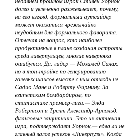
недавнем прошлом игрок Стивен Уорнок
долго и увлеченно разжевывает, почему,
на его взгляд, формальный аутсайдер
может оказаться чрезвычайно
неудобным для формального фаворита.
Отвечая на вопрос, кто наиболее
продуктивные в плане создания остроты
среди ливерпульцев, многие наверняка
ошибутся. Да, лидер — Мохамед Салах,
но в топ-тройке по генерированию
голевых шансов вместе с ним отнюдь не
Садио Мане и Роберту Фирмину. За
египетским бомбардиром, по
статистике премьер-лиги,— Энди
Робертсон и Трент Александр-Арнольд,
фланговые защитники. Это их активная
игра, подтверждает Уорнок,— едва ли не
главный залог успехов «Ливерпуля». Когда