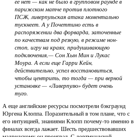
ее нет — как не было в групповом раунде в
парижском матче против плотного
ПСЖ, ливерпульская атака моментально
тускнеет. А у Почеттино есть в
распоряжении два форварда, заточенные
по качествам под резкую, в режиме нон-
стоп, игру на краях, придушивающую
подключения,— Сон Хын Мин и Лукас
Моура. А если еще Гарри Кейн,
действительно, успел восстановиться,
чтобы центрить, то тогда — при верной
установке — «Ливерпулю» будет очень
туго.
А еще английские ресурсы посмотрели бэкграунд
Юргена Клоппа. Поразительный в том плане, что с
его интуицией, знаниями Клопп почему-то именно в
финалах всегда лажает. Шесть предшествовавших
мадридскому он проиграл. С дортмундской