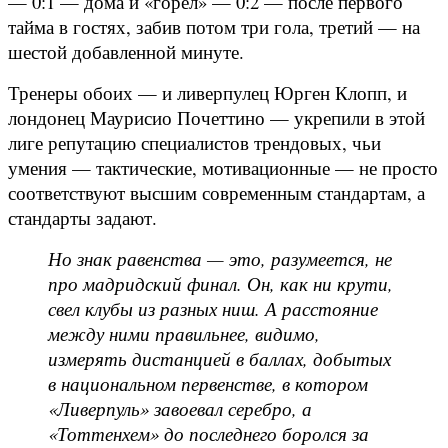
— 0:1 — дома и «горел» — 0:2 — после первого
тайма в гостях, забив потом три гола, третий — на
шестой добавленной минуте.
Тренеры обоих — и ливерпулец Юрген Клопп, и
лондонец Маурисио Почеттино — укрепили в этой
лиге репутацию специалистов трендовых, чьи
умения — тактические, мотивационные — не просто
соответствуют высшим современным стандартам, а
стандарты задают.
Но знак равенства — это, разумеется, не
про мадридский финал. Он, как ни крути,
свел клубы из разных ниш. А расстояние
между ними правильнее, видимо,
измерять дистанцией в баллах, добытых
в национальном первенстве, в котором
«Ливерпуль» завоевал серебро, а
«Тоттенхем» до последнего боролся за