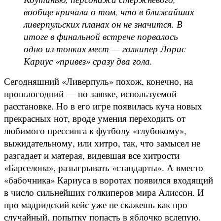
вообще кричала о том, что в ближайших
ливерпульских планах он не значится. В
итоге в финальной встрече порвалось
одно из тонких мест — голкипер Лорис
Кариус «привез» сразу два гола.
Сегодняшний «Ливерпуль» похож, конечно, на
прошлогодний — по заявке, используемой
расстановке. Но в его игре появилась куча новых
прекрасных нот, вроде умения переходить от
любимого прессинга к футболу «глубокому»,
выжидательному, или хитро, так, что замысел не
разгадает и матерая, видевшая все хитрости
«Барселона», разыгрывать «стандарты». А вместо
«бабочника» Кариуса в воротах появился входящий
в число сильнейших голкиперов мира Алиcсон. И
про мадридский кейс уже не скажешь как про
случайный, попытку попасть в яблочко вслепую.