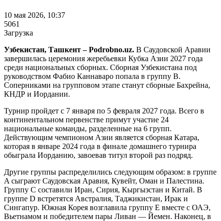
10 мая 2026, 10:37
5061
Загрузка
Узбекистан, Ташкент – Podrobno.uz.
В Саудовской Аравии
завершилась церемония жеребьевки Кубка Азии 2027 года
среди национальных сборных. Сборная Узбекистана под
руководством Фабио Каннаваро попала в группу B.
Соперниками на групповом этапе станут сборные Бахрейна,
КНДР и Иордании.
Турнир пройдет с 7 января по 5 февраля 2027 года. Всего в
континентальном первенстве примут участие 24
национальные команды, разделенные на 6 групп.
Действующим чемпионом Азии является сборная Катара,
которая в январе 2024 года в финале домашнего турнира
обыграла Иорданию, завоевав титул второй раз подряд.
Другие группы распределились следующим образом: в группе
A сыграют Саудовская Аравия, Кувейт, Оман и Палестина.
Группу C составили Иран, Сирия, Кыргызстан и Китай. В
группе D встретятся Австралия, Таджикистан, Ирак и
Сингапур. Южная Корея возглавила группу E вместе с ОАЭ,
Вьетнамом и победителем пары Ливан — Йемен. Наконец, в