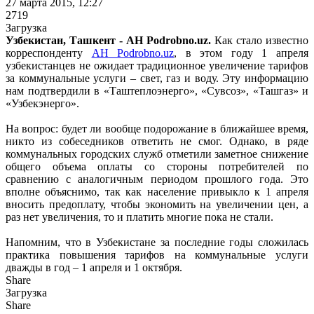
27 марта 2015, 12:27
2719
Загрузка
Узбекистан, Ташкент - АН Podrobno.uz.
Как стало известно
корреспонденту
АН Podrobno.uz
, в этом году 1 апреля
узбекистанцев не ожидает традиционное увеличение тарифов
за коммунальные услуги – свет, газ и воду. Эту информацию
нам подтвердили в «Таштеплоэнерго», «Сувсоз», «Ташгаз» и
«Узбекэнерго».
На вопрос: будет ли вообще подорожание в ближайшее время,
никто из собеседников ответить не смог. Однако, в ряде
коммунальных городских служб отметили заметное снижение
общего объема оплаты со стороны потребителей по
сравнению с аналогичным периодом прошлого года. Это
вполне объяснимо, так как население привыкло к 1 апреля
вносить предоплату, чтобы экономить на увеличении цен, а
раз нет увеличения, то и платить многие пока не стали.
Напомним, что в Узбекистане за последние годы сложилась
практика повышения тарифов на коммунальные услуги
дважды в год – 1 апреля и 1 октября.
Share
Загрузка
Share