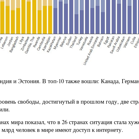
ндия и Эстония. В топ-10 также вошли: Канада, Герм
уровень свободы, достигнутый в прошлом году, две ст
или.
нах мира показал, что в 26 странах ситуация стала хуж
 млрд человек в мире имеют доступ к интернету.