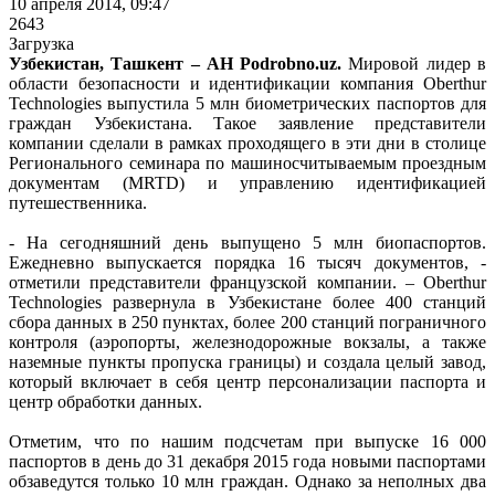
10 апреля 2014, 09:47
2643
Загрузка
Узбекистан, Ташкент – АН Podrobno.uz.
Мировой лидер в
области безопасности и идентификации компания Oberthur
Technologies выпустила 5 млн биометрических паспортов для
граждан Узбекистана. Такое заявление представители
компании сделали в рамках проходящего в эти дни в столице
Регионального семинара по машиносчитываемым проездным
документам (MRTD) и управлению идентификацией
путешественника.
- На сегодняшний день выпущено 5 млн биопаспортов.
Ежедневно выпускается порядка 16 тысяч документов, -
отметили представители французской компании. – Oberthur
Technologies развернула в Узбекистане более 400 станций
сбора данных в 250 пунктах, более 200 станций пограничного
контроля (аэропорты, железнодорожные вокзалы, а также
наземные пункты пропуска границы) и создала целый завод,
который включает в себя центр персонализации паспорта и
центр обработки данных.
Отметим, что по нашим подсчетам при выпуске 16 000
паспортов в день до 31 декабря 2015 года новыми паспортами
обзаведутся только 10 млн граждан. Однако за неполных два