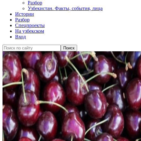
Разбор
Узбекистан. Факты, события, лица
Истории
Разбор
Спецпроекты
На узбекском
Вход