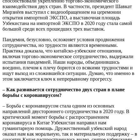
способствовали укреплению торгово-экономического
взаимодействия двух стран. В частности, президент Шавкат
Мирзиёев выступил с видеообращением на церемонии
открытия импортной ЭКСПО, а выставочная площадь
Узбекистана на импортной ЭКСПО в 2020 году стала самой
большой среди всех прошедших трех выставок.
Пандемия, безусловно, осложняет условия продвижения
сотрудничества, но трудности являются временными.
Практика доказала, что китайско-узбекские отношения,
включая торгово-экономическое сотрудничество, выдержали
испытания пандемией. Наши народы, объединившись
воедино, плечом к плечу борются со всякими трудностями и
ищут выход из сложившейся ситуации. Думаю, что именно в
этом заключается ключ к непрерывному прогрессу.
– Как развивается сотрудничество двух стран в плане
борьбы с коронавирусом?
– Борьба с коронавирусом стала одним из основных
направлений двустороннего сотрудничества в 2020 году. В
критический момент борьбы с распространением
коронавируса в Китае Узбекистан направил нам
гуманитарную помощь. Дружественный узбекский народ
оказал нам как моральную, так и материальную поддержку – в
соцсетях Китая распространилось видео, снятое узбекскими