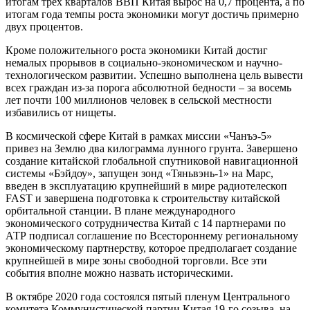
итогам трех кварталов ВВП Китая вырос на 0,7 процента, а по
итогам года темпы роста экономики могут достичь примерно
двух процентов.
Кроме положительного роста экономики Китай достиг
немалых прорывов в социально-экономическом и научно-
технологическом развитии. Успешно выполнена цель вывести
всех граждан из-за порога абсолютной бедности – за восемь
лет почти 100 миллионов человек в сельской местности
избавились от нищеты.
В космической сфере Китай в рамках миссии «Чанъэ-5»
привез на Землю два килограмма лунного грунта. Завершено
создание китайской глобальной спутниковой навигационной
системы «Бэйдоу», запущен зонд «Тяньвэнь-1» на Марс,
введен в эксплуатацию крупнейший в мире радиотелескоп
FAST и завершена подготовка к строительству китайской
орбитальной станции. В плане международного
экономического сотрудничества Китай с 14 партнерами по
АТР подписал соглашение по Всестороннему региональному
экономическому партнерству, которое предполагает создание
крупнейшей в мире зоны свободной торговли. Все эти
события вполне можно назвать историческими.
В октябре 2020 года состоялся пятый пленум Центрального
комитета Коммунистической партии Китая 19-го созыва, на