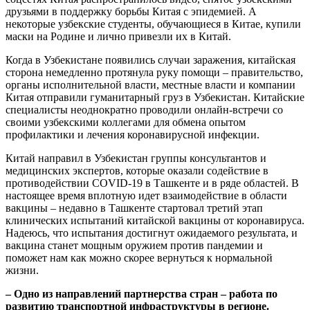
друзьями в поддержку борьбы Китая с эпидемией. А
некоторые узбекские студенты, обучающиеся в Китае, купили
маски на Родине и лично привезли их в Китай.
Когда в Узбекистане появились случаи заражения, китайская
сторона немедленно протянула руку помощи – правительство,
органы исполнительной власти, местные власти и компании
Китая отправили гуманитарный груз в Узбекистан. Китайские
специалисты неоднократно проводили онлайн-встречи со
своими узбекскими коллегами для обмена опытом
профилактики и лечения коронавирусной инфекции.
Китай направил в Узбекистан группы консультантов и
медицинских экспертов, которые оказали содействие в
противодействии COVID-19 в Ташкенте и в ряде областей. В
настоящее время вплотную идет взаимодействие в области
вакцины – недавно в Ташкенте стартовал третий этап
клинических испытаний китайской вакцины от коронавируса.
Надеюсь, что испытания достигнут ожидаемого результата, и
вакцина станет мощным оружием против пандемии и
поможет нам как можно скорее вернуться к нормальной
жизни.
– Одно из направлений партнерства стран – работа по
развитию транспортной инфраструктуры в регионе.