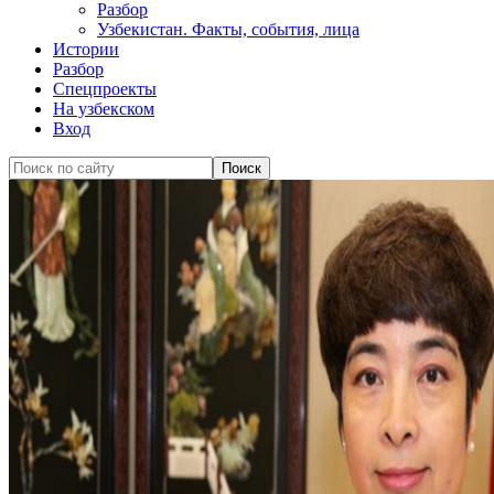
Разбор
Узбекистан. Факты, события, лица
Истории
Разбор
Спецпроекты
На узбекском
Вход