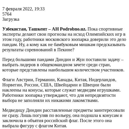
7 февраля 2022, 19:33
5764
Загрузка
Узбекистан, Ташкент – АН Podrobno.uz.
Пока спортивные
эксперты делают свои прогнозы на исход Олимпийских игр в
этом году, работники московского зоопарка доверили это дело
пандам. Ну, а кому как не бамбуковым мишкам предсказывать
результаты соревнований в Пекине?
Перед большими пандами Диндин и Жуи поставили задачу –
выбрать лидеров в общекомандном зачете среди стран,
которые представлены наибольшим количеством участников.
Флаги Австрии, Германии, Канады, Китая, Нидерландов,
Норвегии, России, США, Швейцарии и Швеции были
наклеены на конусы, которые служат медведям игрушками.
Работники зоопарка утверждают, что для непредвзятости
выбора не заполняли их никакими лакомствами.
Медведицу Диндин расставленные предметы заинтересовали
не сразу. Лишь погуляв по вольеру, она подошла к конусам и
заключила в объятия российский флаг. После этого она
выбрала фигуру с флагом Китая.