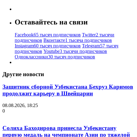
Оставайтесь на связи
Facebook
65 тысяч подписчиков
Twitter
2 тысячи
подписчиков
Вконтакте
1 тысяча подписчиков
Instagram
60 тысяч подписчиков
Telegram
57 тысяч
подписчиков
Youtube
3 тысячи подписчиков
Одноклассники
30 тысяч подписчиков
Другие новости
Защитник сборной Узбекистана Бехруз Каримов
продолжит карьеру в Швейцарии
08.08.2026, 18:25
0
Солиха Баходирова принесла Узбекистану
первую медаль на чемпионате Азии по тяжелой