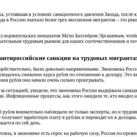
а, устоявшая в условиях санкционного давления Запада, после 
ода в Россию въехало более трех миллионов мигрантов – это рек
сследовательских инициатив Ma'no Бахтиёром Эргашевым, чтобы 
лекательным трудовым рынком для наших соотечественников и по
 антироссийские санкции на трудовых мигранта
, действительно, были довольно напряженными. Экономика Росс
людалось снижение курса рубля по отношению к доллару. Это в
вания рубля они начали очень сильно проигрывать.
т за ситуацией, увидели, что экономика России выдержала санкци
и. Инфляционные процессы, как этого ожидали те, кто вводил а
 рубля внимательно наблюдали не только эксперты, но и трудов
 получают заработную плату в рублях и переводят их в доллар
жается по сей день.
ояла, в экономике есть спрос на рабочую силу, Россия по-прежн