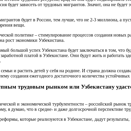
ия будет зависеть от трудовых мигрантов. Значит, она не будет 
игрантов будет в России, тем лучше, что не 2-3 миллиона, а пу
зрения вещи.
ической политике – стимулирование процессов создания новых ра
 на рост экономики Узбекистана.
самый большой успех Узбекистана будет заключаться в том, что 
аработной платой в Узбекистане. Они будут жить и работать здес
.
 семьи и растить детей у себя на родине. И страна должна созда
лему создания ежегодного достаточного количества устойчивых 
крупным трудовым рынком или Узбекистану удаст
еской и экономической турбулентности – российский рынок тру
му, я думаю, что в средне- и даже долгосрочной перспективе тру
о реформы, которые реализуются в Узбекистане, дадут результаты