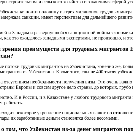
еры строительства и сельского хозяйства и заканчивая сферой ус
Узбекистана: почти половину из трех миллионов трудовых мигра
выдержала санкции, имеет перспективы для дальнейшего развити
ией и Западом и развернувшейся санкционной войны экономика 
, как это ожидалось западными экспертами, не произошло, и эт
ки зрения преимуществ для трудовых мигрантов
ссии?
ые потоки трудовых мигрантов из Узбекистана, конечно же, бол
мигрантов из Узбекистана. Кроме того, свыше 400 тысяч узбекис
а отсутствием необходимости получения визы. Это очень важно 
 страны Европы и совсем другое дело страны, до которых, грубо 
нство. И в России, и в Казахстане у любого трудового мигранта
т работать.
оисходит некоторое укрепление национальных валют по отношени
лары их заработанные деньги становятся более весомыми.
 том, что Узбекистан из-за денег мигрантов поп