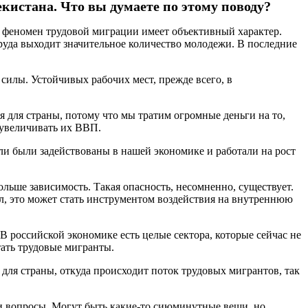
екистана. Что вы думаете по этому поводу?
а феномен трудовой миграции имеет объективный характер.
труда выходит значительное количество молодежи. В последние
силы. Устойчивых рабочих мест, прежде всего, в
я для страны, потому что мы тратим огромные деньги на то,
 увеличивать их ВВП.
ли были задействованы в нашей экономике и работали на рост
больше зависимость. Такая опасность, несомненно, существует.
л, это может стать инструментом воздействия на внутреннюю
 В российской экономике есть целые сектора, которые сейчас не
тать трудовые мигранты.
ля страны, откуда происходит поток трудовых мигрантов, так
ти вопросы. Могут быть какие-то сиюминутные вещи, но