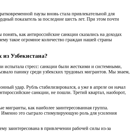
кратковременной паузы вновь стала привлекательной для
ордный показатель за последние шесть лет. При этом почти
понять, как антироссийские санкции сказались на доходах
чему такое огромное количество граждан нашей страны
х из Узбекистана?
ии испытала стресс: санкции были жесткими и системными,
ызвало панику среди узбекских трудовых мигрантов. Мы знаем,
онный удар. Рубль стабилизировался, а уже в апреле он начал
нтироссийские санкции, не пошли. Третий квартал, наоборот,
ые мигранты, как наиболее заинтересованная группа.
ы. Именно это сыграло стимулирующую роль для усиления
ему заинтересована в привлечении рабочей силы из-за