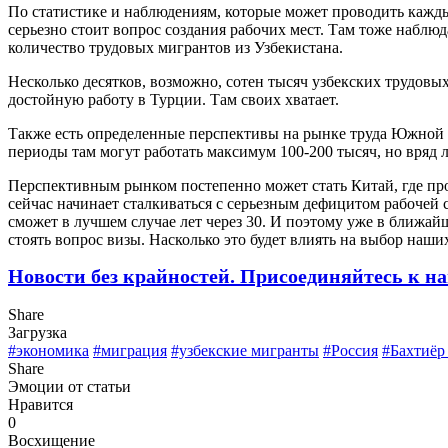
По статистике и наблюдениям, которые может проводить каждый
серьезно стоит вопрос создания рабочих мест. Там тоже наблю
количество трудовых мигрантов из Узбекистана.
Несколько десятков, возможно, сотен тысяч узбекских трудовы
достойную работу в Турции. Там своих хватает.
Также есть определенные перспективы на рынке труда Южной К
периоды там могут работать максимум 100-200 тысяч, но вряд 
Перспективным рынком постепенно может стать Китай, где про
сейчас начинает сталкиваться с серьезным дефицитом рабочей
сможет в лучшем случае лет через 30. И поэтому уже в ближайш
стоять вопрос визы. Насколько это будет влиять на выбор наши
Новости без крайностей.
Присоединяйтесь к на
Share
Загрузка
#экономика
#миграция
#узбекские мигранты
#Россия
#Бахтиёр
Share
Эмоции от статьи
Нравится
0
Восхищение