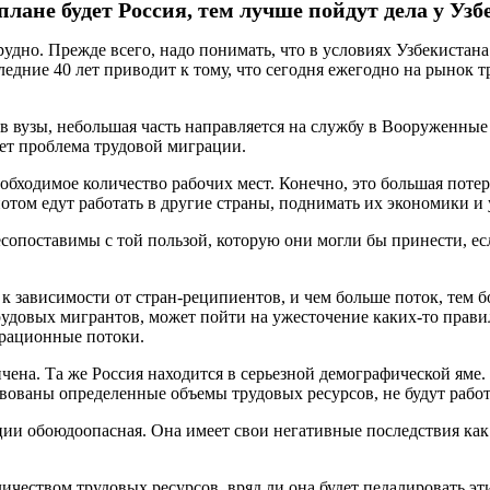
лане будет Россия, тем лучше пойдут дела у Узб
рудно. Прежде всего, надо понимать, что в условиях Узбекистан
едние 40 лет приводит к тому, что сегодня ежегодно на рынок 
в вузы, небольшая часть направляется на службу в Вооруженные 
ет проблема трудовой миграции.
обходимое количество рабочих мест. Конечно, это большая потер
отом едут работать в другие страны, поднимать их экономики и
сопоставимы с той пользой, которую они могли бы принести, ес
и к зависимости от стран-реципиентов, и чем больше поток, тем 
удовых мигрантов, может пойти на ужесточение каких-то прави
грационные потоки.
ичена. Та же Россия находится в серьезной демографической яме.
твованы определенные объемы трудовых ресурсов, не будут рабо
и обоюдоопасная. Она имеет свои негативные последствия как д
ичеством трудовых ресурсов, вряд ли она будет педалировать э