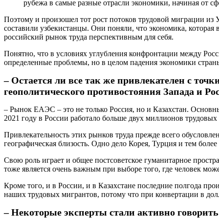
рубежа в самые разные отрасли экономики, начиная от сф
Поэтому и произошел тот рост потоков трудовой миграции из 
составили узбекистанцы. Они поняли, что экономика, которая 
российский рынок труда перспективным для себя.
Понятно, что в условиях углубления конфронтации между Росс
определенные проблемы, но в целом падения экономики страны
– Остается ли все так же привлекателен с точ
геополитического противостояния Запада и Ро
– Рынок ЕАЭС – это не только Россия, но и Казахстан. Основн
2021 году в России работало больше двух миллионов трудовых 
Привлекательность этих рынков труда прежде всего обусловлен
географическая близость. Одно дело Корея, Турция и тем более
Свою роль играет и общее постсоветское гуманитарное простра
тоже является очень важным при выборе того, где человек може
Кроме того, и в России, и в Казахстане последние полгода пр
наших трудовых мигрантов, потому что при конвертации в дол
– Некоторые эксперты стали активно говорить о