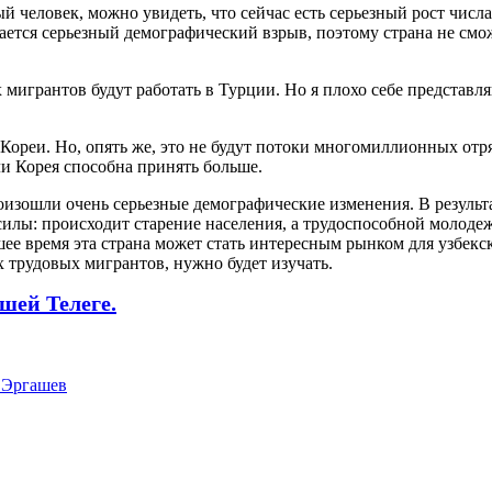
 человек, можно увидеть, что сейчас есть серьезный рост числ
дается серьезный демографический взрыв, поэтому страна не смо
х мигрантов будут работать в Турции. Но я плохо себе представ
ореи. Но, опять же, это не будут потоки многомиллионных отр
ли Корея способна принять больше.
изошли очень серьезные демографические изменения. В результ
 силы: происходит старение населения, а трудоспособной молод
ее время эта страна может стать интересным рынком для узбекск
х трудовых мигрантов, нужно будет изучать.
шей Телеге.
 Эргашев