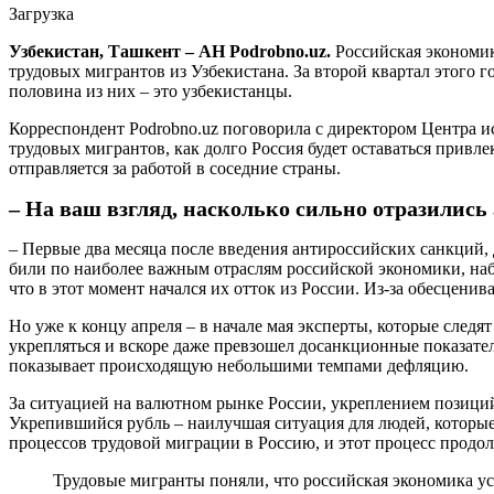
Загрузка
Узбекистан, Ташкент – АН Podrobno.uz.
Российская экономик
трудовых мигрантов из Узбекистана. За второй квартал этого г
половина из них – это узбекистанцы.
Корреспондент Podrobno.uz поговорила с директором Центра и
трудовых мигрантов, как долго Россия будет оставаться прив
отправляется за работой в соседние страны.
– На ваш взгляд, насколько сильно отразились
– Первые два месяца после введения антироссийских санкций
били по наиболее важным отраслям российской экономики, наб
что в этот момент начался их отток из России. Из-за обесцени
Но уже к концу апреля – в начале мая эксперты, которые следя
укрепляться и вскоре даже превзошел досанкционные показател
показывает происходящую небольшими темпами дефляцию.
За ситуацией на валютном рынке России, укреплением позиций
Укрепившийся рубль – наилучшая ситуация для людей, которые
процессов трудовой миграции в Россию, и этот процесс продол
Трудовые мигранты поняли, что российская экономика уст