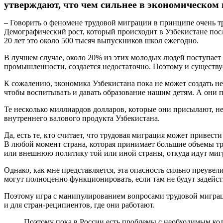
утверждают, что чем сильнее в экономическом п
– Говорить о феномене трудовой миграции в принципе очень т
Демографический рост, который происходит в Узбекистане посл
20 лет это около 500 тысяч выпускников школ ежегодно.
В лучшем случае, около 20% из этих молодых людей поступает 
промышленности, создается недостаточно. Поэтому и существу
К сожалению, экономика Узбекистана пока не может создать не
чтобы воспитывать и давать образование нашим детям. А они п
Те несколько миллиардов долларов, которые они присылают, не
внутреннего валового продукта Узбекистана.
Да, есть те, кто считает, что трудовая миграция может привест
В любой момент страна, которая принимает большие объемы тр
или внешнюю политику той или иной страны, откуда идут ми
Однако, как мне представляется, эта опасность сильно преувел
могут полноценно функционировать, если там не будут задейс
Поэтому игра с манипулированием вопросами трудовой миграци
и для стран-реципиентов, где они работают.
Поэтому пока в России есть проблемы с необходимым кол