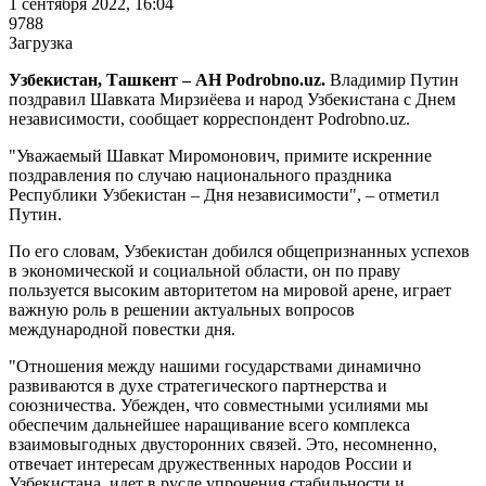
1 сентября 2022, 16:04
9788
Загрузка
Узбекистан, Ташкент – АН Podrobno.uz.
Владимир Путин
поздравил Шавката Мирзиёева и народ Узбекистана с Днем
независимости, сообщает корреспондент Podrobno.uz.
"Уважаемый Шавкат Миромонович, примите искренние
поздравления по случаю национального праздника
Республики Узбекистан ‒ Дня независимости", – отметил
Путин.
По его словам, Узбекистан добился общепризнанных успехов
в экономической и социальной области, он по праву
пользуется высоким авторитетом на мировой арене, играет
важную роль в решении актуальных вопросов
международной повестки дня.
"Отношения между нашими государствами динамично
развиваются в духе стратегического партнерства и
союзничества. Убежден, что совместными усилиями мы
обеспечим дальнейшее наращивание всего комплекса
взаимовыгодных двусторонних связей. Это, несомненно,
отвечает интересам дружественных народов России и
Узбекистана, идет в русле упрочения стабильности и