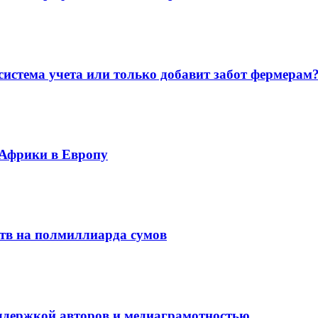
система учета или только добавит забот фермерам
 Африки в Европу
ств на полмиллиарда сумов
оддержкой авторов и медиаграмотностью