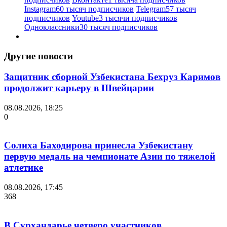
Instagram
60 тысяч подписчиков
Telegram
57 тысяч
подписчиков
Youtube
3 тысячи подписчиков
Одноклассники
30 тысяч подписчиков
Другие новости
Защитник сборной Узбекистана Бехруз Каримов
продолжит карьеру в Швейцарии
08.08.2026, 18:25
0
Солиха Баходирова принесла Узбекистану
первую медаль на чемпионате Азии по тяжелой
атлетике
08.08.2026, 17:45
368
В Сурхандарье четверо участников