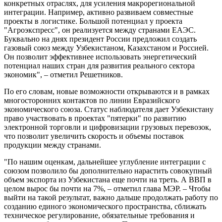
конкретных отраслях, для усиления макрорегиональной
интеграции. Например, активно развиваем совместные
проекты в логистике. Большой потенциал у проекта
"Агроэкспресс", он реализуется между странами ЕАЭС.
Буквально на днях президент России предложил создать
газовый союз между Узбекистаном, Казахстаном и Россией.
Он позволит эффективнее использовать энергетический
потенциал наших стран для развития реального сектора
экономик", – отметил Решетников.
По его словам, новые возможности открываются и в рамках
многосторонних контактов по линии Евразийского
экономического союза. Статус наблюдателя дает Узбекистану
право участвовать в проектах "пятерки" по развитию
электронной торговли и цифровизации грузовых перевозок,
что позволит увеличить скорость и объемы поставок
продукции между странами.
"По нашим оценкам, дальнейшее углубление интеграции с
союзом позволило бы дополнительно нарастить совокупный
объем экспорта из Узбекистана еще почти на треть. А ВВП в
целом вырос бы почти на 7%, – отметил глава МЭР. – Чтобы
выйти на такой результат, важно дальше продолжать работу по
созданию единого экономического пространства, сближать
техническое регулирование, обязательные требования и