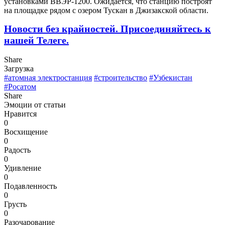
установками ВВЭР-1200. Ожидается, что станцию построят
на площадке рядом с озером Тускан в Джизакской области.
Новости без крайностей.
Присоединяйтесь к
нашей Телеге.
Share
Загрузка
#атомная электростанция
#строительство
#Узбекистан
#Росатом
Share
Эмоции от статьи
Нравится
0
Восхищение
0
Радость
0
Удивление
0
Подавленность
0
Грусть
0
Разочарование