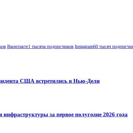
ков
Вконтакте
1 тысяча подписчиков
Instagram
60 тысяч подписчи
езидента США встретились в Нью-Дели
 инфраструктуры за первое полугодие 2026 года