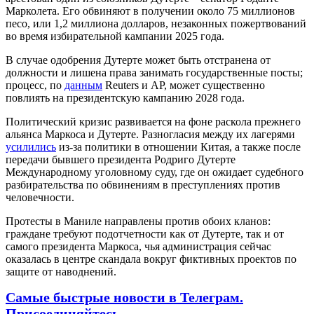
Марколета. Его обвиняют в получении около 75 миллионов
песо, или 1,2 миллиона долларов, незаконных пожертвований
во время избирательной кампании 2025 года.
В случае одобрения Дутерте может быть отстранена от
должности и лишена права занимать государственные посты;
процесс, по
данным
Reuters и AP, может существенно
повлиять на президентскую кампанию 2028 года.
Политический кризис развивается на фоне раскола прежнего
альянса Маркоса и Дутерте. Разногласия между их лагерями
усилились
из-за политики в отношении Китая, а также после
передачи бывшего президента Родриго Дутерте
Международному уголовному суду, где он ожидает судебного
разбирательства по обвинениям в преступлениях против
человечности.
Протесты в Маниле направлены против обоих кланов:
граждане требуют подотчетности как от Дутерте, так и от
самого президента Маркоса, чья администрация сейчас
оказалась в центре скандала вокруг фиктивных проектов по
защите от наводнений.
Самые быстрые новости в Телеграм.
Присоединяйтесь.