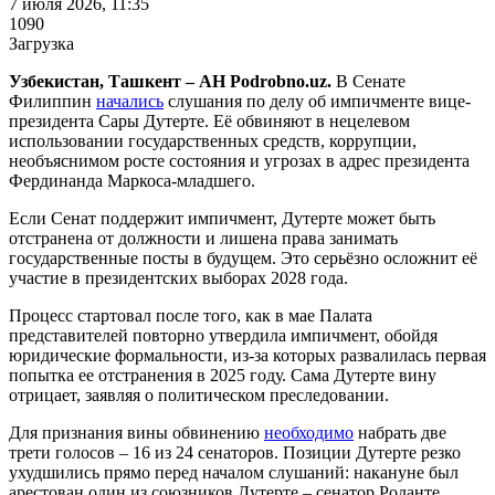
7 июля 2026, 11:35
1090
Загрузка
Узбекистан, Ташкент – АН Podrobno.uz.
В Сенате
Филиппин
начались
слушания по делу об импичменте вице-
президента Сары Дутерте. Её обвиняют в нецелевом
использовании государственных средств, коррупции,
необъяснимом росте состояния и угрозах в адрес президента
Фердинанда Маркоса-младшего.
Если Сенат поддержит импичмент, Дутерте может быть
отстранена от должности и лишена права занимать
государственные посты в будущем. Это серьёзно осложнит её
участие в президентских выборах 2028 года.
Процесс стартовал после того, как в мае Палата
представителей повторно утвердила импичмент, обойдя
юридические формальности, из-за которых развалилась первая
попытка ее отстранения в 2025 году. Сама Дутерте вину
отрицает, заявляя о политическом преследовании.
Для признания вины обвинению
необходимо
набрать две
трети голосов – 16 из 24 сенаторов. Позиции Дутерте резко
ухудшились прямо перед началом слушаний: накануне был
арестован один из союзников Дутерте – сенатор Роданте