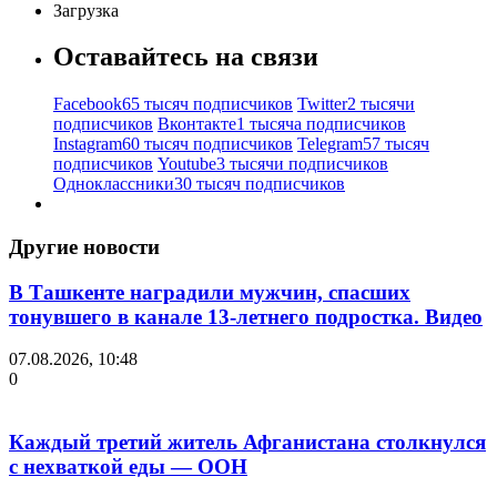
Загрузка
Оставайтесь на связи
Facebook
65 тысяч подписчиков
Twitter
2 тысячи
подписчиков
Вконтакте
1 тысяча подписчиков
Instagram
60 тысяч подписчиков
Telegram
57 тысяч
подписчиков
Youtube
3 тысячи подписчиков
Одноклассники
30 тысяч подписчиков
Другие новости
В Ташкенте наградили мужчин, спасших
тонувшего в канале 13-летнего подростка. Видео
07.08.2026, 10:48
0
Каждый третий житель Афганистана столкнулся
с нехваткой еды — ООН