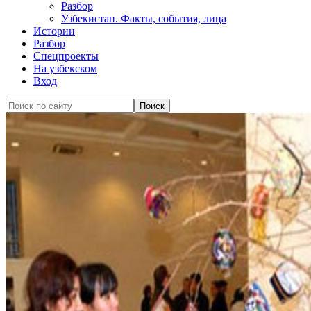
Разбор
Узбекистан. Факты, события, лица
Истории
Разбор
Спецпроекты
На узбекском
Вход