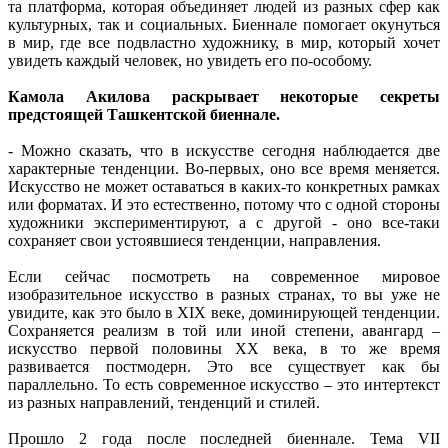
та платформа, которая объединяет людей из разных сфер как
культурных, так и социальных. Биеннале помогает окунуться
в мир, где все подвластно художнику, в мир, который хочет
увидеть каждый человек, но увидеть его по-особому.
Камола Акилова раскрывает некоторые секреты
предстоящей Ташкентской биеннале.
- Можно сказать, что в искусстве сегодня наблюдается две
характерные тенденции. Во-первых, оно все время меняется.
Искусство не может оставаться в каких-то конкретных рамках
или форматах. И это естественно, потому что с одной стороны
художники экспериментируют, а с другой - оно все-таки
сохраняет свои устоявшиеся тенденции, направления.
Если сейчас посмотреть на современное мировое
изобразительное искусство в разных странах, то вы уже не
увидите, как это было в XIX веке, доминирующей тенденции.
Сохраняется реализм в той или иной степени, авангард –
искусство первой половины XX века, в то же время
развивается постмодерн. Это все существует как бы
параллельно. То есть современное искусство – это интертекст
из разных направлений, тенденций и стилей.
Прошло 2 года после последней биеннале. Тема VII