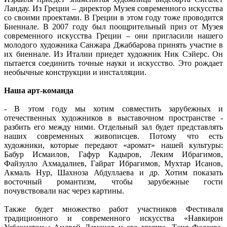
Ландау. Из Греции – директор Музея современного искусства
со своими проектами. В Греции в этом году тоже проводится
Биеннале. В 2007 году был поощрительный приз от Музея
современного искусства Греции – они пригласили нашего
молодого художника Санжара Джаббарова принять участие в
их биеннале. Из Италии приедет художник Ник Сэйерс. Он
пытается соединить точные науки и искусство. Это рождает
необычные конструкции и инсталляции.
Наша арт-команда
- В этом году мы хотим совместить зарубежных и
отечественных художников в выставочном пространстве -
разбить его между ними. Отдельный зал будет представлять
наших современных живописцев. Потому что есть
художники, которые передают «аромат» нашей культуры:
Бабур Исмаилов, Гафур Кадыров, Леким Ибрагимов,
Файзулло Ахмадалиев, Гайрат Ибрагимов, Мухтар Исанов,
Акмаль Нур, Шахноза Абдуллаева и др. Хотим показать
восточный романтизм, чтобы зарубежные гости
почувствовали нас через картины.
Также будет множество работ участников Фестиваля
традиционного и современного искусства «Навкирон