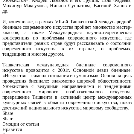
Узбекистон»: Андрей Ламанов и его группа, Таня Фадеева,
Мохинур Максумова, Нигина Суннатова, Василий Хапов и
др.
И, конечно же, в рамках VII-ой Ташкентской международной
биеннале современного искусства пройдет множество мастер-
классов, а также Международная научно-теоретическая
конференция по проблемам современного искусства, где
представители разных стран будут рассказывать о состоянии
современного искусства в их странах, о проблемах,
тенденциях и многом другом.
Ташкентская международная биеннале современного
искусства проводится с 2001г. Основной девиз биеннале:
«Искусство – символ созидания и гуманизма». Основная цель
проведения биеннале: знакомство широкой общественности
Узбекистана с ведущими направлениями и тенденциями
современного мирового изобразительного искусства,
превращение Ташкента в активный центр международных
культурных связей в области современного искусства, показ
достижений национального искусства мировому сообществу.
Share
Share
Эмоции от статьи
Нравится