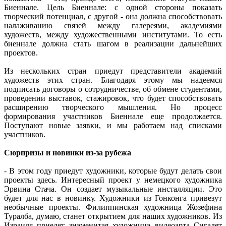
Биеннале. Цель Биеннале: с одной стороны показать
творческий потенциал, с другой - она должна способствовать
налаживанию связей между галереями, академиями
художеств, между художественными институтами. То есть
биеннале должна стать шагом в реализации дальнейших
проектов.
Из нескольких стран приедут представители академий
художеств этих стран. Благодаря этому мы надеемся
подписать договоры о сотрудничестве, об обмене студентами,
проведении выставок, стажировок, что будет способствовать
расширению творческого мышления. Но процесс
формирования участников Биеннале еще продолжается.
Поступают новые заявки, и мы работаем над списками
участников.
Сюрпризы и новинки из-за рубежа
- В этом году приедут художники, которые будут делать свои
проекты здесь. Интересный проект у немецкого художника
Эрвина Стача. Он создает музыкальные инсталляции. Это
будет для нас в новинку. Художники из Гонконга привезут
необычные проекты. Филиппинская художница Жозефина
Туралба, думаю, станет открытием для наших художников. Из
Израиля приедет знаменитая художница видеоарта Сигалет