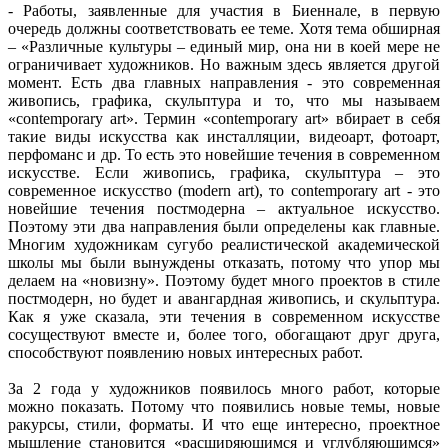
- Работы, заявленные для участия в Биеннале, в первую
очередь должны соответствовать ее теме. Хотя тема обширная
– «Различные культуры – единый мир, она ни в коей мере не
ограничивает художников. Но важным здесь является другой
момент. Есть два главных направления - это современная
живопись, графика, скульптура и то, что мы называем
«contemporary art». Термин «contemporary art» вбирает в себя
такие виды искусства как инсталляции, видеоарт, фотоарт,
перфоманс и др. То есть это новейшие течения в современном
искусстве. Если живопись, графика, скульптура – это
современное искусство (modern art), то contemporary art - это
новейшие течения постмодерна – актуальное искусство.
Поэтому эти два направления были определены как главные.
Многим художникам сугубо реалистической академической
школы мы были вынуждены отказать, потому что упор мы
делаем на «новизну». Поэтому будет много проектов в стиле
постмодерн, но будет и авангардная живопись, и скульптура.
Как я уже сказала, эти течения в современном искусстве
сосуществуют вместе и, более того, обогащают друг друга,
способствуют появлению новых интересных работ.
За 2 года у художников появилось много работ, которые
можно показать. Потому что появились новые темы, новые
ракурсы, стили, форматы. И что еще интересно, проектное
мышление становится «расширяющимся и углубляющимся»