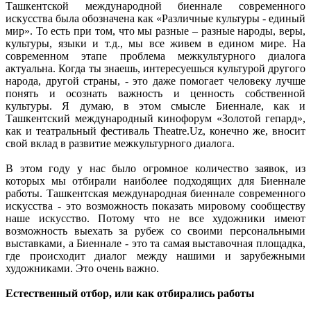
Ташкентской международной биеннале современного
искусства была обозначена как «Различные культуры - единый
мир». То есть при том, что мы разные – разные народы, веры,
культуры, языки и т.д., мы все живем в едином мире. На
современном этапе проблема межкультурного диалога
актуальна. Когда ты знаешь, интересуешься культурой другого
народа, другой страны, - это даже помогает человеку лучше
понять и осознать важность и ценность собственной
культуры. Я думаю, в этом смысле Биеннале, как и
Ташкентский международный кинофорум «Золотой гепард»,
как и театральный фестиваль Theatre.Uz, конечно же, вносит
свой вклад в развитие межкультурного диалога.
В этом году у нас было огромное количество заявок, из
которых мы отбирали наиболее подходящих для Биеннале
работы. Ташкентская международная биеннале современного
искусства - это возможность показать мировому сообществу
наше искусство. Потому что не все художники имеют
возможность выехать за рубеж со своими персональными
выставками, а Биеннале - это та самая выставочная площадка,
где происходит диалог между нашими и зарубежными
художниками. Это очень важно.
Естественный отбор, или как отбирались работы