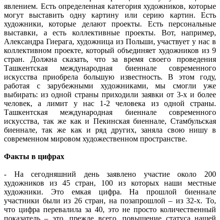
явлением. Есть определенная категория художников, которые
могут выставить одну картину или серию картин. Есть
художники, которые делают проекты. Есть персональные
выставки, а есть коллективные проекты. Вот, например,
Александра Гиерага, художница из Польши, участвует у нас в
коллективном проекте, который объединяет художников из 9
стран. Должна сказать, что за время своего проведения
Ташкентская международная биеннале современного
искусства приобрела большую известность. В этом году,
работая с зарубежными художниками, мы смогли уже
выбирать: из одной страны приходили заявки от 3-х и более
человек, а лимит у нас 1-2 человека из одной страны.
Ташкентская международная биеннале современного
искусства, так же как и Пекинская биеннале, Стамбульская
биеннале, так же как и ряд других, заняла свою нишу в
современном мировом художественном пространстве.
Факты в цифрах
- На сегодняшний день заявлено участие около 200
художников из 45 стран, 100 из которых наши местные
художники. Это емкая цифра. На прошлой биеннале
участники были из 26 стран, на позапрошлой – из 32-х. То,
что цифра перевалила за 40, это не просто количественный
показатель – это, прежде всего, повышение статуса нашей