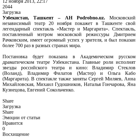
12 ноября 2013, 22:17
2044
Загрузка
Узбекистан, Ташкент – АН Podrobno.uz.
Московский
независимый театр 20 ноября покажет в Ташкенте свой
легендарный спектакль «Мастер и Маргарита». Спектакль,
поставленный мэтром московской режиссуры Дмитрием
Рачковским, имеет огромный успех у зрителя, и был показан
более 700 раз в разных странах мира.
Постановка будет показана в Академическом русском
драматическом театре Узбекистана. Главные роли исполнят
звезды российского театра и кино: Владимир Стеклов
(Воланд), Владимир Филатов (Мастер) и Ольга Кабо
(Маргарита). В спектакле также заняты Сергей Миляев, Анна
Михайловская, Михаил Гудошников, Наталья Гончарова, Яна
Кузнецова, Евгений Сокольченко.
Share
Загрузка
Share
Эмоции от статьи
Нравится
0
Восхищение