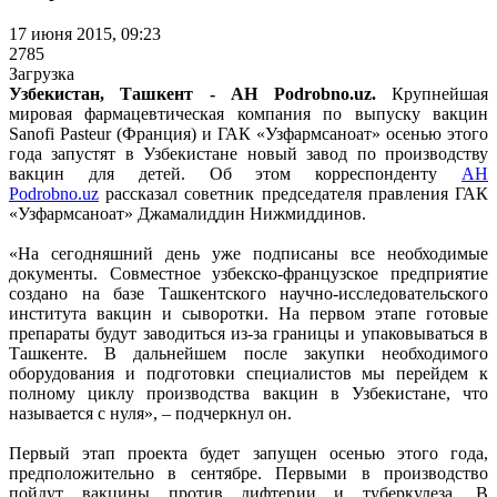
17 июня 2015, 09:23
2785
Загрузка
Узбекистан, Ташкент - АН Podrobno.uz.
Крупнейшая
мировая фармацевтическая компания по выпуску вакцин
Sanofi Pasteur (Франция) и ГАК «Узфармсаноат» осенью этого
года запустят в Узбекистане новый завод по производству
вакцин для детей. Об этом корреспонденту
АН
Podrobno.uz
рассказал советник председателя правления ГАК
«Узфармсаноат» Джамалиддин Нижмиддинов.
«На сегодняшний день уже подписаны все необходимые
документы. Совместное узбекско-французское предприятие
создано на базе Ташкентского научно-исследовательского
института вакцин и сыворотки. На первом этапе готовые
препараты будут заводиться из-за границы и упаковываться в
Ташкенте. В дальнейшем после закупки необходимого
оборудования и подготовки специалистов мы перейдем к
полному циклу производства вакцин в Узбекистане, что
называется с нуля», – подчеркнул он.
Первый этап проекта будет запущен осенью этого года,
предположительно в сентябре. Первыми в производство
пойдут вакцины против дифтерии и туберкулеза. В