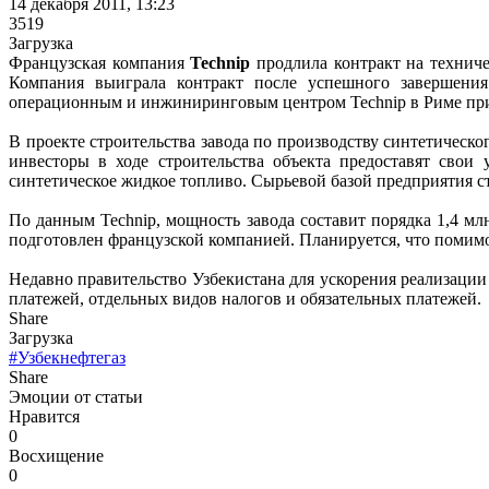
14 декабря 2011, 13:23
3519
Загрузка
Французская компания
Technip
продлила контракт на техниче
Компания выиграла контракт после успешного завершения 
операционным и инжиниринговым центром Technip в Риме при
В проекте строительства завода по производству синтетическ
инвесторы в ходе строительства объекта предоставят свои
синтетическое жидкое топливо. Сырьевой базой предприятия с
По данным Technip, мощность завода составит порядка 1,4 мл
подготовлен французской компанией. Планируется, что помимо 
Недавно правительство Узбекистана для ускорения реализаци
платежей, отдельных видов налогов и обязательных платежей.
Share
Загрузка
#Узбекнефтегаз
Share
Эмоции от статьи
Нравится
0
Восхищение
0