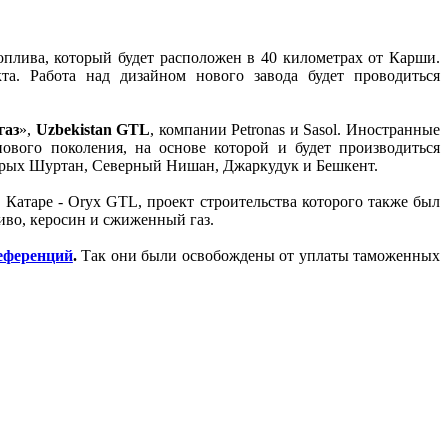
оплива, который будет расположен в 40 километрах от Карши.
та. Работа над дизайном нового завода будет проводиться
газ
»,
Uzbekistan GTL
, компании Petronas и Sasol. Иностранные
ового поколения, на основе которой и будет производиться
торых Шуртан, Северный Нишан, Джаркудук и Бешкент.
 Катаре - Oryx GTL, проект строительства которого также был
иво, керосин и сжиженный газ.
референций
.
Так они были освобождены от уплаты таможенных