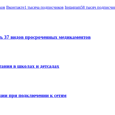
ков
Вконтакте
1 тысяча подписчиков
Instagram
58 тысяч подписчи
ть 37 видов просроченных медикаментов
тания в школах и детсадах
ции при подключении к сетям