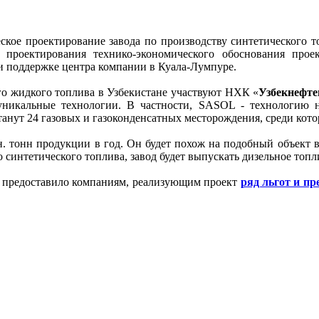
ское проектирование завода по производству синтетического т
проектирования технико-экономического обоснования проек
 поддержке центра компании в Куала-Лумпуре.
ого жидкого топлива в Узбекистане участвуют НХК «
Узбекнефте
 уникальные технологии. В частности, SASOL - технологию н
танут 24 газовых и газоконденсатных месторождения, среди ко
н. тонн продукции в год. Он будет похож на подобный объект в
синтетического топлива, завод будет выпускать дизельное топл
и предоставило компаниям, реализующим проект
ряд льгот и п