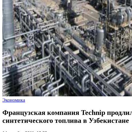
Экономика
Французская компания Technip продлил
синтетического топлива в Узбекистане