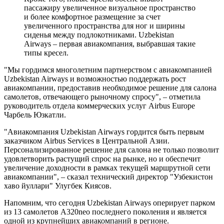
пассажиру увеличенное визуальное пространство
и более комфортное размещение за счет
увеличенного пространства для ног и ширины
сиденья между подлокотниками. Uzbekistan
Airways – первая авиакомпания, выбравшая такие
типы кресел.
"Мы гордимся многолетним партнерством с авиакомпанией
Uzbekistan Airways и возможностью поддержать рост
авиакомпании, предоставив необходимое решение для салона
самолетов, отвечающего рыночному спросу", – отметила
руководитель отдела коммерческих услуг Airbus Europe
Чарбель Юзкатли.
"Авиакомпания Uzbekistan Airways гордится быть первым
заказчиком Airbus Services в Центральной Азии.
Персонализированное решение для салона не только позволит
удовлетворить растущий спрос на рынке, но и обеспечит
увеличение доходности в рамках текущей маршрутной сети
авиакомпании", – сказал технический директор "Узбекистон
хаво йуллари" Улугбек Киясов.
Напомним, что сегодня Uzbekistan Airways оперирует парком
из 13 самолетов A320neo последнего поколения и является
одной из крупнейших авиакомпаний в регионе.