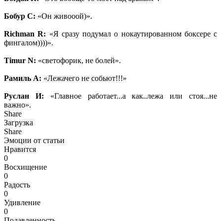
Бобур С:
«Он живооой)».
Richman R:
«Я сразу подумал о нокаутированном боксере с
фингалом))))».
Timur N:
«светофорик, не болей».
Рамиль А:
«Лежачего не собьют!!!»
Руслан И:
«Главное работает...а как..лежа или стоя...не
важно».
Share
Загрузка
Share
Эмоции от статьи
Нравится
0
Восхищение
0
Радость
0
Удивление
0
Подавленность