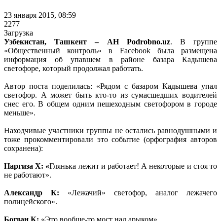
23 января 2015, 08:59
2277
Загрузка
Узбекистан, Ташкент – АН Podrobno.uz
. В группе
«Общественный контроль» в Facebook была размещена
информация об упавшем в районе базара Кадышева
светофоре, который продолжал работать.
Автор поста поделилась: «Рядом с базаром Кадышева упал
светофор. А может быть кто-то из сумасшедших водителей
снес его. В общем одним пешеходным светофором в городе
меньше».
Находчивые участники группы не остались равнодушными и
тоже прокомментировали это событие (орфография авторов
сохранена):
Наргиза Х:
«
Глянька лежит и работает! А некоторые и стоя то
не работают».
Александр К
:
«Лежачий» светофор, аналог лежачего
полицейского».
Богдан К:
«Это вообще-то мост над арыком».