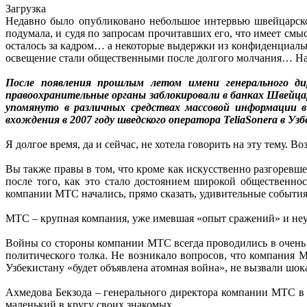
Загрузка
Недавно было опубликовано небольшое интервью швейцарско
подумала, и судя по запросам прочитавших его, что имеет см
осталось за кадром… а некоторые выдержки из конфиденциальны
освещение стали общественными после долгого молчания… Наде
После появления прошлым летом имени генерального дир
правоохранительные органы заблокировали в банках Швейца
упомянуто в различных средствах массовой информации в 
вхождения в 2007 году шведского оператора TeliaSonera в Уз
Я долгое время, да и сейчас, не хотела говорить на эту тему. 
Вы также правы в том, что кроме как искусственно разгорев
после того, как это стало достоянием широкой общественно
компании МТС начались, прямо сказать, удивительные события,
МТС – крупная компания, уже имевшая «опыт сражений» и неу
Войны со стороны компании МТС всегда проводились в очень 
политического толка. Не возникало вопросов, что компания 
Узбекистану «будет объявлена атомная война», не вызвали шок
Ахмедова Бекзода – генерального директора компании МТС в У
маленький в кругу своих знакомых.