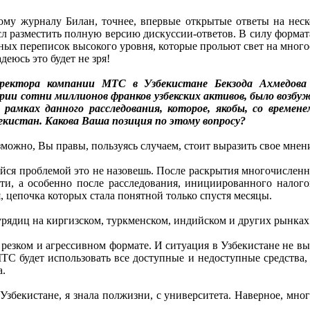
му журналу Билан, точнее, впервые открытые ответы на неск
ысл разместить полную версию дискуссии-ответов. В силу формат
х переписок высокого уровня, которые прольют свет на многое,
юсь это будет не зря!
ектора компании МТС в Узбекистане Бекзода Ахмедова в
рии сотни миллионов франков узбекских активов, было возбуж
рамках данного расследования, которое, якобы, со времен
бекистан. Какова Ваша позиция по этому вопросу?
Возможно, Вы правы, пользуясь случаем, стоит выразить свое мнен
шейся проблемой это не назовешь. После раскрытия многочислен
сти, а особенно после расследования, инициированного налог
 цепочка которых стала понятной только спустя месяцы.
рядиц на киргизском, туркменском, индийском и других рынках
резком и агрессивном формате. И ситуация в Узбекистане не в
МТС будет использовать все доступные и недоступные средства,
а.
збекистане, я знала полжизни, с университета. Наверное, многи