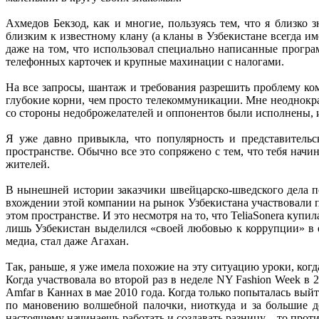
Ахмедов Бекзод, как и многие, пользуясь тем, что я близко 
близким к известному клану (а кланы в Узбекистане всегда и
даже на том, что использовал специально написанные прог
телефонных карточек и крупные махинации с налогами.
На все запросы, шантаж и требования разрешить проблему ком
глубокие корни, чем просто телекоммуникации. Мне неоднокра
со стороны недоброжелателей и оппонентов были исполнены, 
Я уже давно привыкла, что популярность и представитель
пространстве. Обычно все это сопряжено с тем, что тебя нач
жителей.
В нынешней истории заказчики швейцарско-шведского дела по
вхождении этой компании на рынок Узбекистана участвовали пр
этом пространстве. И это несмотря на то, что TeliaSonera ку
лишь Узбекистан выделился «своей любовью к коррупции» в е
медиа, стал даже Агахан.
Так, раньше, я уже имела похожие на эту ситуацию уроки, к
Когда участвовала во второй раз в неделе NY Fashion Week в 2
Amfar в Каннах в мае 2010 года. Когда только попыталась вый
по мановению волшебной палочки, ниоткуда и за большие ден
настоящему начинаешь работать и создавать разницу – то прот