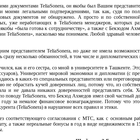
ими документами TeliaSonera, он якобы был Вашим представит
ими моими легальными подтверждениями, так как, судя по п
аковых документов не обнаружено. А просто и по собственн
тных, уже неработающих в TeliaSonera менеджеров, которых ра
а якобы «была готова к сотрудничеству», а также с Бекзодом А
ции TeliaSonera», насколько мы понимаем. Любой здравый человек
дним представителем TeliaSonera, но даже не имела возможности
 сразу несколько обязанностей, в том числе и дипломатических 
 учился, как и его сестра, со мной в университете в Ташкенте. 
ссуаров), Университет мировой экономики и дипломатии (с пре
уждаюсь в каких-то специальных представителях или переговорщик
аю не обрастать кучей доверенных лиц, потому что, из собств
ала и не давала никаких доверенностей представлять себя. Х
по поводу TeliaSonera, что Бекзод Ахмедов имел свой частный до
07 году за немалое финансовое вознаграждение. Потому что эт
ента (TeliaSonera) в нарушение всех правил и этики.
 без соответствующего согласования с МТС, как с основным р
ту, а также нереальные бонусы в год в виде недвижимости в 
ы.