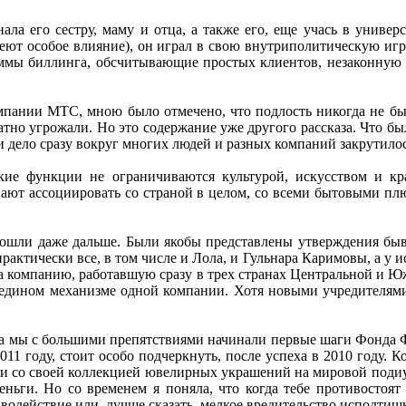
знала его сестру, маму и отца, а также его, еще учась в унив
меют особое влияние), он играл в свою внутриполитическую игр
раммы биллинга, обсчитывающие простых клиентов, незаконную
пании МТС, мною было отмечено, что подлость никогда не была
тно угрожали. Но это содержание уже другого рассказа. Что был
и дело сразу вокруг многих людей и разных компаний закрутил
ские функции не ограничиваются культурой, искусством и к
инают ассоциировать со страной в целом, со всеми бытовыми п
шли даже дальше. Были якобы представлены утверждения бывших
актически все, в том числе и Лола, и Гульнара Каримовы, а у ис
пила компанию, работавшую сразу в трех странах Центральной и 
дином механизме одной компании. Хотя новыми учредителями п
огда мы с большими препятствиями начинали первые шаги Фонда 
011 году, стоит особо подчеркнуть, после успеха в 2010 году. К
ти со своей коллекцией ювелирных украшений на мировой подиум
ьги. Но со временем я поняла, что когда тебе противостоят –
иводействие или, лучше сказать, мелкое вредительство исподтиш