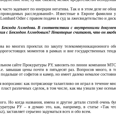
х часто задевают по инерции негатива. Так и в этом деле не обо
 проводимых расследований». Известные в Европе фамилии у
ombard Odier с правом подачи в суд за лжесвидетельство и дис
 Бекзода Ахмедова. В соответствии с внутренними докумен
ния с Бекзодом Ахмедовым? Некоторые считают, что он якоб
ва во многих проектах по закупу телекоммуникационного обо
орогостоящих моментов в рамках и вне государственных тенде
иальном сайте Прокуратуры РУ, завозить по линии компании М
.е. завышая цены почти в пятьдесят раз. Вопросов много, в т
подальше от софитов и камер, но имеет далеко немалое состояни
ся вопросами: как потрясающе талантливо он играл в течение м
й пласт различных сделок, в том числе, как мы узнали уже осень
того. Но когда названия, имена и другие детали статей очень
атуры РУ – я думаю это, как, например, в статье «Так что
z), заставляет серьезно задуматься всех и обо всем.