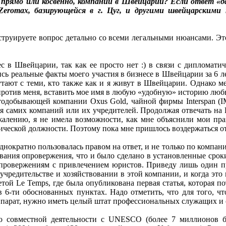
 прямо или косвенно, компании в Швейцарии? Если ответ 
Zeromax, базирующейся в г. Цуг, и другими швейцарским
труируете вопрос детально со всеми легальными нюансами. Это 
ес в Швейцарии, так как ее просто нет :) в связи с дипломати
ись реальные факты моего участия в бизнесе в Швейцарии за 6 ле
тают с теми, кто также как и я живут в Швейцарии. Однако ме
ротив меня, вставить мое имя в любую «удобную» историю любых
отодобывающей компании Oxus Gold, чайной фирмы Interspan 
ия самих компаний или их учредителей. Продолжая отвечать на
ожалению, я не имела возможности, как мне объяснили мои пра
матической должности. Поэтому пока мне пришлось воздержаться 
ократно пользовалась правом на ответ, и не только по компани
вания опровержения, что и было сделано в установленные срок
 опровержениям с привлечением юристов. Приведу лишь один 
учредительстве и хозяйствовании в этой компании, и когда это
ой Le Temps, где была опубликована первая статья, которая пот
 6-ти обоснованных пунктах. Надо отметить, что для того, чт
ппарат, нужно иметь целый штат профессиональных служащих и от
 совместной деятельности с UNESCO (более 7 миллионов б