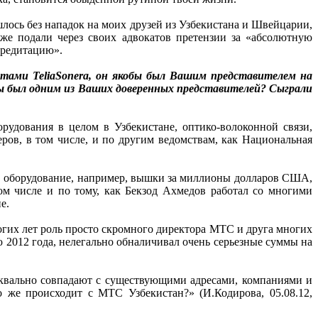
шлось без нападок на моих друзей из Узбекистана и Швейцарии,
же подали через своих адвокатов претензии за «абсолютную
кредитацию».
тами TeliaSonera, он якобы был Вашим представителем на
ы был одним из Ваших доверенных представителей? Сыграли
рудования в целом в Узбекистане, оптико-волоконной связи,
ров, в том числе, и по другим ведомствам, как Национальная
ТС оборудование, например, вышки за миллионы долларов США,
ом числе и по тому, как Бекзод Ахмедов работал со многими
е.
ногих лет роль просто скромного директора МТС и друга многих
ю 2012 года, нелегально обналичивал очень серьезные суммы на
 буквально совпадают с существующими адресами, компаниями и
 же происходит с МТС Узбекистан?» (И.Кодирова, 05.08.12,