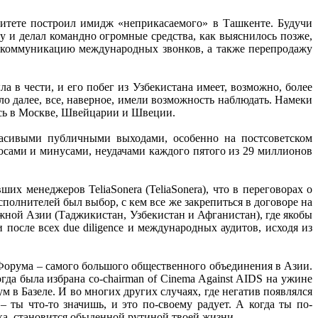
ерситете построил имидж «неприкасаемого» в Ташкенте. Будучи
у и делал командно огромные средства, как выяснилось позже,
 коммуникацию международных звонков, а также перепродажу
 в чести, и его побег из Узбекистана имеет, возможно, более
о далее, все, наверное, имели возможность наблюдать. Намеки
ось в Москве, Швейцарии и Швеции.
расивыми публичными выходами, особенно на постсоветском
люсами и минусами, неудачами каждого пятого из 29 миллионов
 менеджеров TeliaSonera (TeliaSonera), что в переговорах о
полнителей был выбор, с кем все же закрепиться в договоре на
Южной Азии (Таджикистан, Узбекистан и Афганистан), где якобы
осле всех due diligence и международных аудитов, исходя из
Форума – самого большого общественного объединения в Азии.
огда была избрана co-chairman of Cinema Against AIDS на ужине
 в Базеле. И во многих других случаях, где негатив появлялся
 ты что-то значишь, и это по-своему радует. А когда ты по-
ка, становится обыденной рутиной твоей жизни.