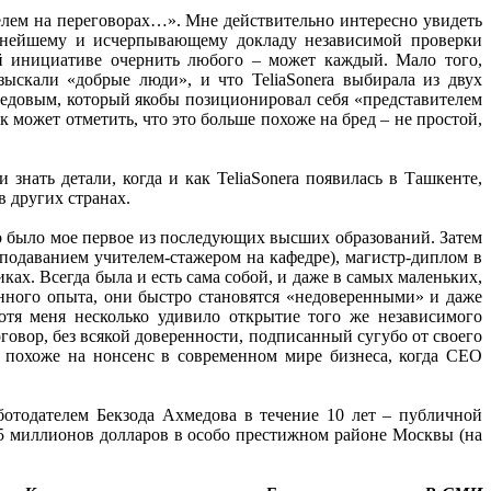
елем на переговорах…». Мне действительно интересно увидеть
олнейшему и исчерпывающему докладу независимой проверки
ой инициативе очернить любого – может каждый. Мало того,
зыскали «добрые люди», и что TeliaSonera выбирала из двух
хмедовым, который якобы позиционировал себя «представителем
 может отметить, что это больше похоже на бред – не простой,
 знать детали, когда и как TeliaSonera появилась в Ташкенте,
в других странах.
Это было мое первое из последующих высших образований. Затем
подаванием учителем-стажером на кафедре), магистр-диплом в
ах. Всегда была и есть сама собой, и даже в самых маленьких,
енного опыта, они быстро становятся «недоверенными» и даже
отя меня несколько удивило открытие того же независимого
говор, без всякой доверенности, подписанный сугубо от своего
о похоже на нонсенс в современном мире бизнеса, когда CEO
аботодателем Бекзода Ахмедова в течение 10 лет – публичной
15 миллионов долларов в особо престижном районе Москвы (на