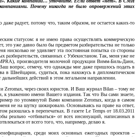
«да». Какие компании… уточните. Если ответ «нет». В СМИ
и компаниями. Почему никогда не было опровержений этих
даже радует, потому что, таким образом, не остается каких-то
ческим статусом: я не имею права осуществлять коммерческую
т, это уже давно было бы предметом разбирательства не только
ня нисколько не удивляет эта постоянная попытка со стороны
 разбирательств, связанных с Узбекистаном. Так, меня уже не
(IMPRA), производителя молочной продукции Вимм-Биль-Данн,
 Ваш вопрос, отмечу, что однажды мне даже пришлось подать в
ва в Швейцарии, судиться, пока нахожусь в дипломатическом
от дальнейших действий в этом легальном направлении.
и Zeromax, через своих юристов. И Ваш журнал Bilan – тому не
и, к уважению имени Вашего издания. Так что Вы сами знаете,
пример по упомянутой Вами компании Zeromax, когда в самом
 меня не на шутку шокировало. Основываясь на праве на ответ,
ом разошлась в перепечатках. В газете Le Temps от 18.03.2011
обы реально «отбиваться» от всех инсинуаций, написанных в
влекаться от всего того, что, например, делаю я.
енефициариев, среди моих основных ежегодных проектов –