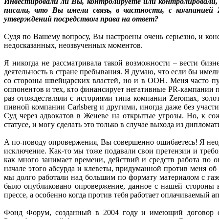
Инвестировали ли Вы, контролируете или контролировали,
писали, что Вы имели связь, в частности, с компанией 
утверждений посредством права на ответ?
Судя по Вашему вопросу, Вы настроены очень серьезно, и конс
недосказанных, неозвученных моментов.
Я никогда не рассматривала такой возможности – вести бизн
деятельность в стране пребывания. Я думаю, что если бы имел
со стороны швейцарских властей, но и в ООН. Меня часто пу
оппонентов и тех, кто финансирует негативные PR-кампании п
раз отождествляли с историями типа компании Zeromax, зол
пивной компании Carlsberg и другими, иногда даже без участ
Суд через адвокатов в Женеве на открытые угрозы. Но, к с
статусе, и могу сделать это только в случае выхода из дипло
А по-поводу опровержения, Вы совершенно ошибаетесь! Я неодн
исключение. Как-то мы тоже подавали свои претензии и требо
как много занимает времени, действий и средств работа по
начале этого абсурда и клеветы, придуманной против меня об 
мы долго работали над большим по формату материалом с газет
было опубликовано опровержение, данное с нашей стороны в
прессе, а особенно когда против тебя работает оплачиваемый а
Фонд Форум, созданный в 2004 году и имеющий договор о