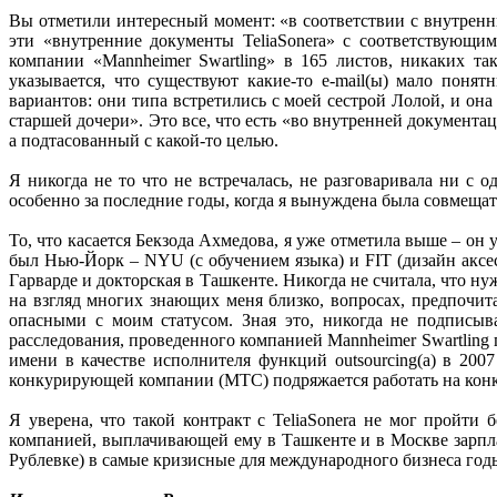
Вы отметили интересный момент: «в соответствии с внутренн
эти «внутренние документы TeliaSonera» с соответствующ
компании «Mannheimer Swartling» в 165 листов, никаких т
указывается, что существуют какие-то e-mail(ы) мало поня
вариантов: они типа встретились с моей сестрой Лолой, и он
старшей дочери». Это все, что есть «во внутренней документа
а подтасованный с какой-то целью.
Я никогда не то что не встречалась, не разговаривала ни с о
особенно за последние годы, когда я вынуждена была совмещать
То, что касается Бекзода Ахмедова, я уже отметила выше – он
был Нью-Йорк – NYU (с обучением языка) и FIT (дизайн аксе
Гарварде и докторская в Ташкенте. Никогда не считала, что н
на взгляд многих знающих меня близко, вопросах, предпочит
опасными с моим статусом. Зная это, никогда не подписыв
расследования, проведенного компанией Mannheimer Swartling 
имени в качестве исполнителя функций outsourcing(a) в 20
конкурирующей компании (МТС) подряжается работать на конкур
Я уверена, что такой контракт с TeliaSonera не мог пройти
компанией, выплачивающей ему в Ташкенте и в Москве зарпла
Рублевке) в самые кризисные для международного бизнеса год