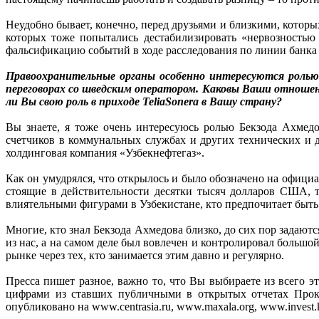
Неудобно бывает, конечно, перед друзьями и близкими, которы
которых тоже попытались дестабилизировать «нервозностью
фальсификацию событий в ходе расследования по линии банка L
Правоохранительные органы особенно интересуются ролью
переговорах со шведским оператором. Каковы Ваши отноше
ли Вы свою роль в приходе TeliaSonera в Вашу страну?
Вы знаете, я тоже очень интересуюсь ролью Бекзода Ахмедо
счетчиков в коммунальных службах и других технических и д
холдинговая компания «Узбекнефтегаз».
Как он умудрялся, что открылось и было обозначено на офиц
стоящие в действительности десятки тысяч долларов США, т
влиятельными фигурами в Узбекистане, кто предпочитает быть 
Многие, кто знал Бекзода Ахмедова близко, до сих пор задают
из нас, а на самом деле был вовлечен и контролировал большо
рынке через тех, кто занимается этим давно и регулярно.
Пресса пишет разное, важно то, что Вы выбираете из всего э
цифрами из ставших публичными в открытых отчетах Прокур
опубликовано на www.centrasia.ru, www.maxala.org, www.invest.k