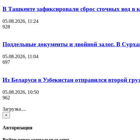
В Ташкенте зафиксировали сброс сточных вод в к
05.08.2026, 11:24
928
Поддельные документы и двойной залог. В Сурха
05.08.2026, 11:04
697
Из Беларуси в Узбекистан отправился второй гру
05.08.2026, 10:50
962
Загрузка....
×
Авторизация
Войти через социальные сети