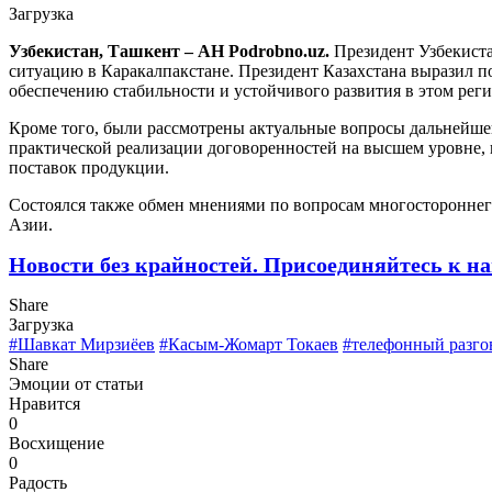
Загрузка
Узбекистан, Ташкент – АН Podrobno.uz.
Президент Узбекиста
ситуацию в Каракалпакстане. Президент Казахстана выразил 
обеспечению стабильности и устойчивого развития в этом реги
Кроме того, были рассмотрены актуальные вопросы дальнейшег
практической реализации договоренностей на высшем уровне, 
поставок продукции.
Состоялся также обмен мнениями по вопросам многостороннего
Азии.
Новости без крайностей.
Присоединяйтесь к на
Share
Загрузка
#Шавкат Мирзиёев
#Касым-Жомарт Токаев
#телефонный разго
Share
Эмоции от статьи
Нравится
0
Восхищение
0
Радость