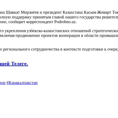
на Шавкат Мирзиёев и президент Казахстана Касым-Жомарт Токае
полную поддержку принятым главой нашего государства решите
оне, сообщает корреспондент Podrobno.uz.
о укрепления узбекско-казахстанских отношений стратегическо
включая продвижение проектов кооперации в области промышлен
 регионального сотрудничества в контексте подготовки к очере
шей Телеге.
вор
#Каракалпакстан