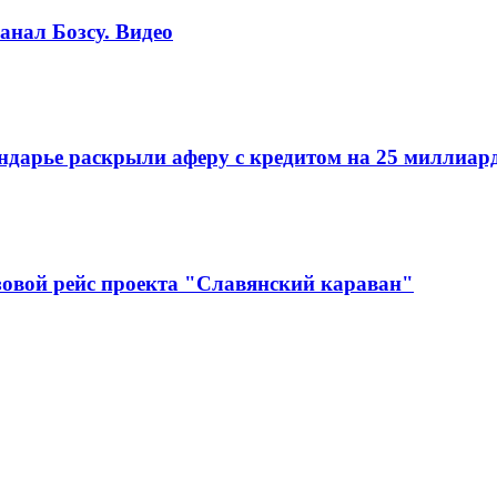
анал Бозсу. Видео
ндарье раскрыли аферу с кредитом на 25 миллиар
зовой рейс проекта "Славянский караван"