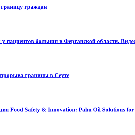
 границу граждан
 у пациентов больниц в Ферганской области. Виде
е прорыва границы в Сеуте
Food Safety & Innovation: Palm Oil Solutions for 