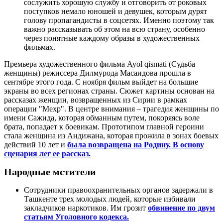
сослужить хорошую службу и отговорить от роковых
поступков немало юношей и девушек, которым дурят
голову пропагандисты в соцсетях. Именно поэтому так
важно рассказывать об этом на всю страну, особенно
через понятные каждому образы в художественных
фильмах.
Премьера художественного фильма Ayol qismati (Судьба
женщины) режиссера Дилмурода Масаидова прошла в
сентябре этого года. С ноября фильм выйдет на большие
экраны во всех регионах страны. Сюжет картины основан на
рассказах женщин, возвращенных из Сирии в рамках
операции "Мехр". В центре внимания – трагедия женщины по
имени Сажида, которая обманным путем, покоряясь воле
брата, попадает к боевикам. Прототипом главной героини
стала женщина из Андижана, которая прожила в зонах боевых
действий 10 лет и
была возвращена на Родину. В основу
сценария лег ее рассказ.
Народные мстители
Сотрудники правоохранительных органов задержали в
Ташкенте трех молодых людей, которые избивали
закладчиков наркотиков. Им грозит
обвинение по двум
статьям Уголовного кодекса.