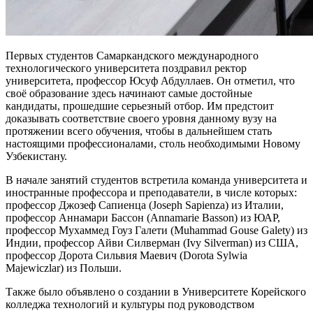
Первых студентов Самаркандского международного
технологического университета поздравил ректор
университета, профессор Юсуф Абдуллаев. Он отметил, что
своё образование здесь начинают самые достойные
кандидаты, прошедшие серьезный отбор. Им предстоит
доказывать соответствие своего уровня данному вузу на
протяжении всего обучения, чтобы в дальнейшем стать
настоящими профессионалами, столь необходимыми Новому
Узбекистану.
В начале занятий студентов встретила команда университета и
иностранные профессора и преподаватели, в числе которых:
профессор Джозеф Сапиенца (Joseph Sapienza) из Италии,
профессор Аннамари Бассон (Annamarie Basson) из ЮАР,
профессор Мухаммед Гоуз Галети (Muhammad Gouse Galety) из
Индии, профессор Айви Силверман (Ivy Silverman) из США,
профессор Дорота Сильвия Маевич (Dorota Sylwia
Majewiczlar) из Польши.
Также было объявлено о создании в Университете Корейского
колледжа технологий и культуры под руководством