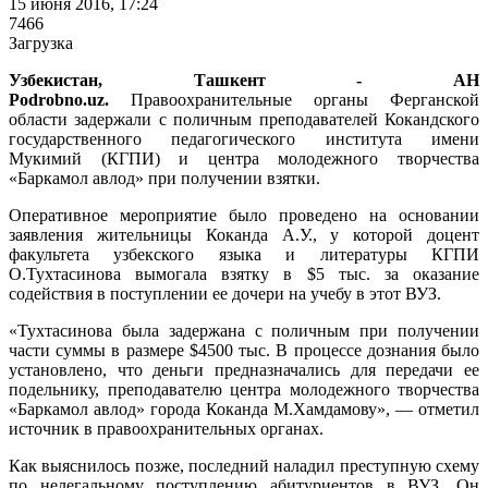
15 июня 2016, 17:24
7466
Загрузка
Узбекистан, Ташкент - АН
Podrobno.uz.
Правоохранительные органы Ферганской
области задержали с поличным преподавателей Кокандского
государственного педагогического института имени
Мукимий (КГПИ) и центра молодежного творчества
«Баркамол авлод» при получении взятки.
Оперативное мероприятие было проведено на основании
заявления жительницы Коканда А.У., у которой доцент
факультета узбекского языка и литературы КГПИ
О.Тухтасинова вымогала взятку в $5 тыс. за оказание
содействия в поступлении ее дочери на учебу в этот ВУЗ.
«Тухтасинова была задержана с поличным при получении
части суммы в размере $4500 тыс. В процессе дознания было
установлено, что деньги предназначались для передачи ее
подельнику, преподавателю центра молодежного творчества
«Баркамол авлод» города Коканда М.Хамдамову», — отметил
источник в правоохранительных органах.
Как выяснилось позже, последний наладил преступную схему
по нелегальному поступлению абитуриентов в ВУЗ. Он